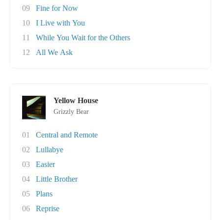
09
Fine for Now
10
I Live with You
11
While You Wait for the Others
12
All We Ask
Yellow House
Grizzly Bear
01
Central and Remote
02
Lullabye
03
Easier
04
Little Brother
05
Plans
06
Reprise