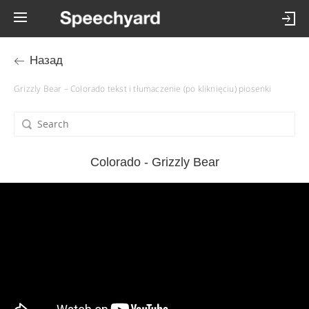
Назад
Grizzly Bear – Colorado tekst i tłumaczenie (po kliknięciu) piosenki
Colorado - Grizzly Bear