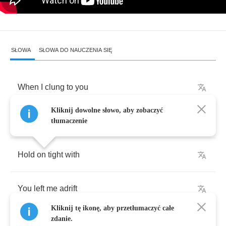
SŁOWA
SŁOWA DO NAUCZENIA SIĘ
When
I
clung
to
you
Kliknij dowolne słowo, aby zobaczyć
There
was
nothing
to
tłumaczenie
Hold
on
tight
with
You
left
me
adrift
Kliknij tę ikonę, aby przetłumaczyć całe
zdanie.