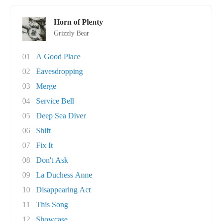
Horn of Plenty
Grizzly Bear
01
A Good Place
02
Eavesdropping
03
Merge
04
Service Bell
05
Deep Sea Diver
06
Shift
07
Fix It
08
Don't Ask
09
La Duchess Anne
10
Disappearing Act
11
This Song
12
Showcase