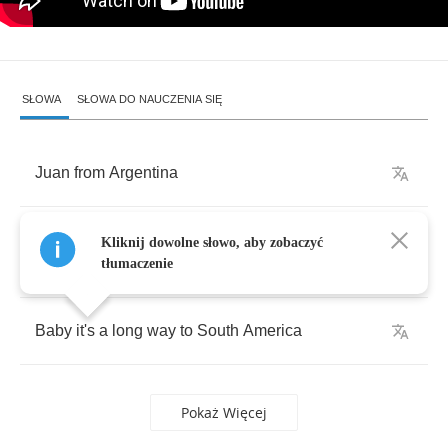
SŁOWA
SŁOWA DO NAUCZENIA SIĘ
Juan
from
Argentina
Such
a
strange
predicament
we
find
ourselves
Kliknij dowolne słowo, aby zobaczyć
in
tłumaczenie
Baby
it's
a
long
way
to
South
America
Pokaż Więcej