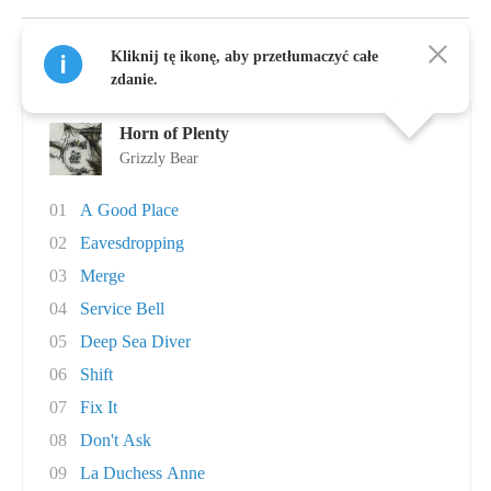
Kliknij tę ikonę, aby przetłumaczyć całe
Albumy, autor: Grizzly Bear
zdanie.
Horn of Plenty
Grizzly Bear
01
A Good Place
02
Eavesdropping
03
Merge
04
Service Bell
05
Deep Sea Diver
06
Shift
07
Fix It
08
Don't Ask
09
La Duchess Anne