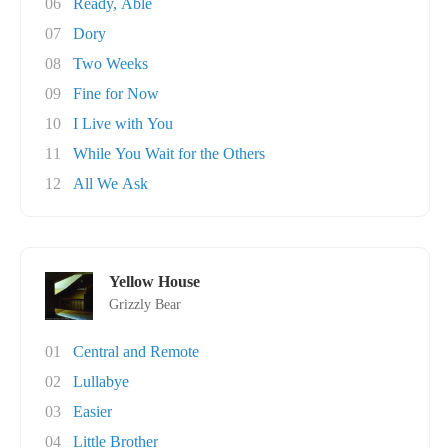
06
Ready, Able
07
Dory
08
Two Weeks
09
Fine for Now
10
I Live with You
11
While You Wait for the Others
12
All We Ask
Yellow House
Grizzly Bear
01
Central and Remote
02
Lullabye
03
Easier
04
Little Brother