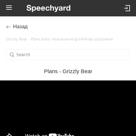
Назад
Grizzly Bear – Plans tekst i tłumaczenie (po kliknięciu) piosenki
Plans - Grizzly Bear