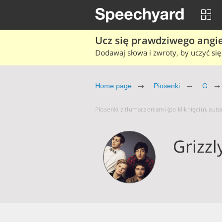
Ucz się prawdziwego angiel
Dodawaj słowa i zwroty, by uczyć się 
Home page
Piosenki
G
Piosenki z tłumaczeniami (po kliknięciu), auto
Grizzl