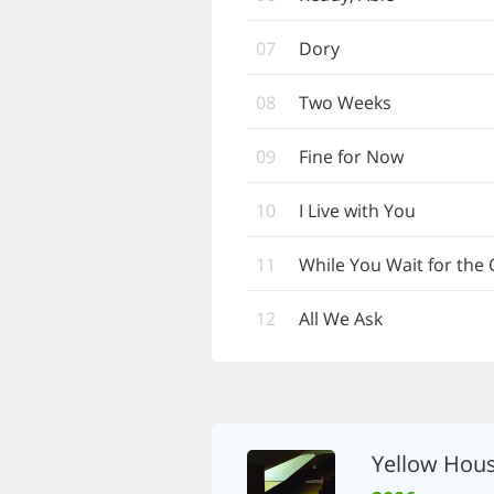
07
Dory
08
Two Weeks
09
Fine for Now
10
I Live with You
11
While You Wait for the
12
All We Ask
Yellow Hou