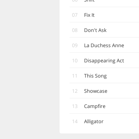
07
Fix It
08
Don't Ask
09
La Duchess Anne
10
Disappearing Act
11
This Song
12
Showcase
13
Campfire
14
Alligator