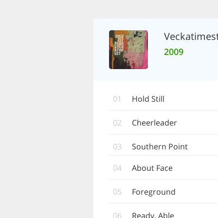
Veckatimes
2009
01
Hold Still
02
Cheerleader
03
Southern Point
04
About Face
05
Foreground
06
Ready, Able