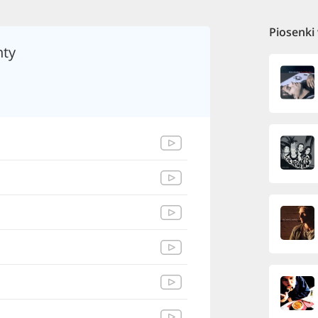
Piosenki
nty