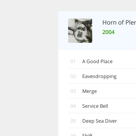
Horn of Ple
2004
01
A Good Place
02
Eavesdropping
03
Merge
04
Service Bell
05
Deep Sea Diver
06
Shift