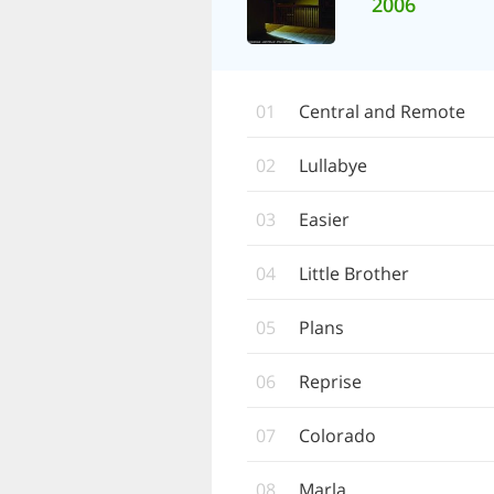
2006
01
Central and Remote
02
Lullabye
03
Easier
04
Little Brother
05
Plans
06
Reprise
07
Colorado
08
Marla