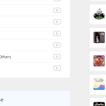
 Others
se