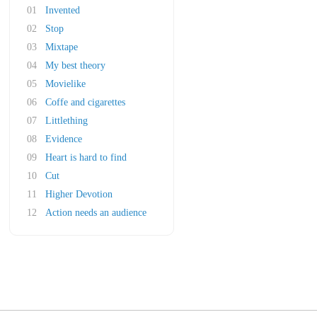
01
Invented
02
Stop
03
Mixtape
04
My best theory
05
Movielike
06
Coffe and cigarettes
07
Littlething
08
Evidence
09
Heart is hard to find
10
Cut
11
Higher Devotion
12
Action needs an audience