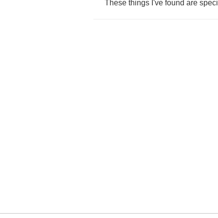
These
things
I've
found
are
speci