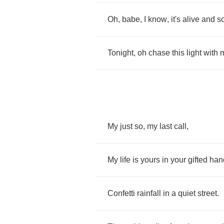
Oh
,
babe
,
I
know
,
it's
alive
and
s
Tonight
,
oh
chase
this
light
with
My
just
so
,
my
last
call
,
My
life
is
yours
in
your
gifted
han
Confetti
rainfall
in
a
quiet
street
.