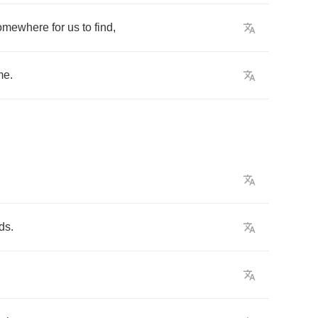
omewhere
for
us
to
find
,
me
.
ds
.