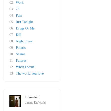
02
Work
03
23
04
Pain
05
Just Tonight
06
Drugs Or Me
07
Kill
08
Night drive
09
Polaris
10
Shame
11
Futures
12
When I want
13
The world you love
Invented
Jimmy Eat World