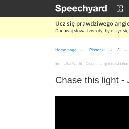
Ucz się prawdziwego angiel
Dodawaj słowa i zwroty, by uczyć się 
Home page
Piosenki
J
Jimmy Eat World – Chase this light tekst i tłu
Chase this light 