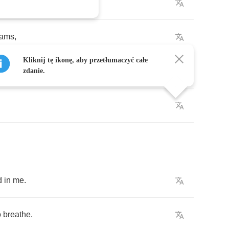
eams
,
Kliknij tę ikonę, aby przetłumaczyć całe
zdanie.
d
in
me
.
o
breathe
.