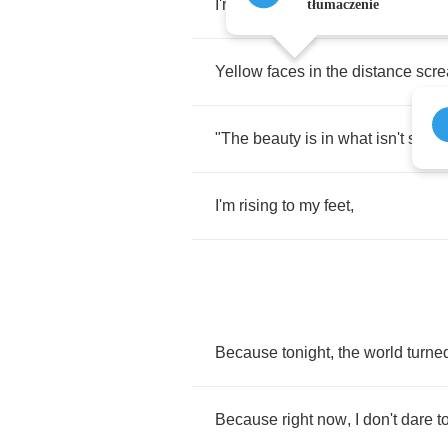
I'm
only
here
in
body
visiting
.
tłumaczenie
Yellow
faces
in
the
distance
scr
"
The
beauty
is
in
what
isn't
said
,"
I'm
rising
to
my
feet
,
Because
tonight
,
the
world
turne
Because
right
now
,
I
don't
dare
t