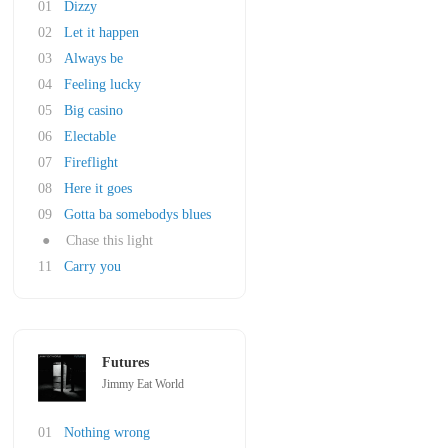
01
Dizzy
02
Let it happen
03
Always be
04
Feeling lucky
05
Big casino
06
Electable
07
Fireflight
08
Here it goes
09
Gotta ba somebodys blues
●
Chase this light
11
Carry you
Futures
Jimmy Eat World
01
Nothing wrong