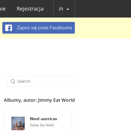
ie
Rejestracja
Pl
Zapisz się przez Facebooka
Albumy, autor: Jimmy Eat World
Bleed american
Jimmy Eat World