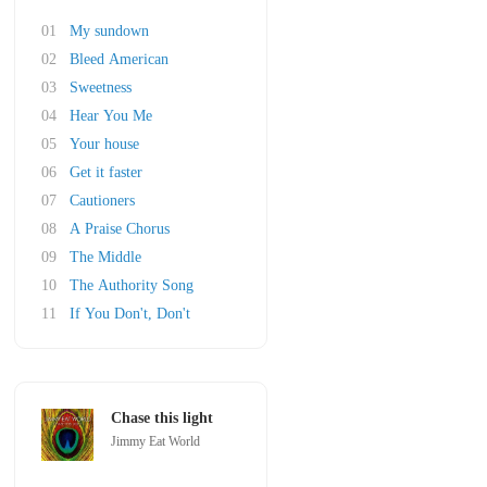
01
My sundown
02
Bleed American
03
Sweetness
04
Hear You Me
05
Your house
06
Get it faster
07
Cautioners
08
A Praise Chorus
09
The Middle
10
The Authority Song
11
If You Don't, Don't
Chase this light
Jimmy Eat World