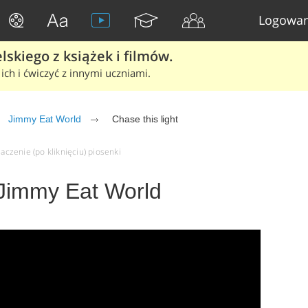
Logowan
skiego z książek i filmów.
ich i ćwiczyć z innymi uczniami.
Jimmy Eat World
Chase this light
maczenie (po kliknięciu) piosenki
- Jimmy Eat World