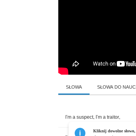
SŁOWA
SŁOWA DO NAUCZ
I'm
a
suspect
,
I'm
a
traitor
,
Kliknij dowolne słowo,