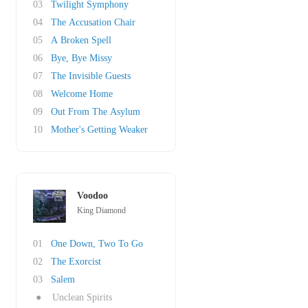
03
Twilight Symphony
04
The Accusation Chair
05
A Broken Spell
06
Bye, Bye Missy
07
The Invisible Guests
08
Welcome Home
09
Out From The Asylum
10
Mother's Getting Weaker
Voodoo
King Diamond
01
One Down, Two To Go
02
The Exorcist
03
Salem
●
Unclean Spirits