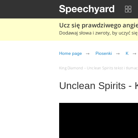
Ucz się prawdziwego angiel
Dodawaj słowa i zwroty, by uczyć się 
Home page
Piosenki
K
King Diamond – Unclean Spirits tekst i tłumacz
Unclean Spirits -