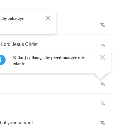
 aby zobaczyć
hty
Father
Lord
Jesus
Christ
Kliknij tę ikonę, aby przetłumaczyć całe
into
the
world
zdanie.
t
of
your
servant