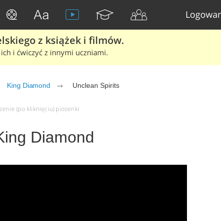
Logowan
skiego z książek i filmów.
ich i ćwiczyć z innymi uczniami.
King Diamond
Unclean Spirits
enie (po kliknięciu) piosenki
 King Diamond