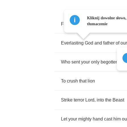
Kliknij dowolne słowo,
Father
Malone
:
Holy
Lord
,
Almig
tłumaczenie
Everlasting
God
and
father
of
our
Who
sent
your
only
begotten
son
To
crush
that
lion
Strike
terror
Lord
,
into
the
Beast
Let
your
mighty
hand
cast
him
ou