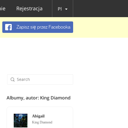
ie
Rejestracja
Pl
Zapisz się przez Facebooka
Albumy, autor: King Diamond
Abigail
King Diamond