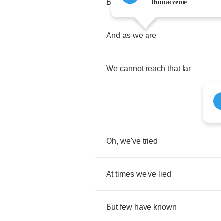
But
don't
know
how
tłumaczenie
And
as
we
are
We
cannot
reach
that
far
Oh
,
we've
tried
At
times
we've
lied
But
few
have
known