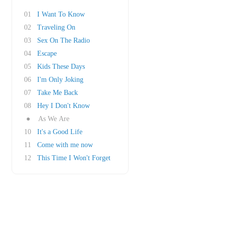
01
I Want To Know
02
Traveling On
03
Sex On The Radio
04
Escape
05
Kids These Days
06
I'm Only Joking
07
Take Me Back
08
Hey I Don't Know
●
As We Are
10
It's a Good Life
11
Come with me now
12
This Time I Won't Forget