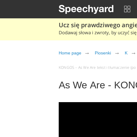
Ucz się prawdziwego angiel
Dodawaj słowa i zwroty, by uczyć się 
Home page
Piosenki
K
KONGOS – As We Are tekst i tłumaczenie (po k
As We Are - KO