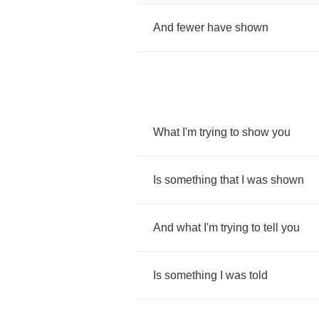
And
fewer
have
shown
What
I'm
trying
to
show
you
Is
something
that
I
was
shown
And
what
I'm
trying
to
tell
you
Is
something
I
was
told