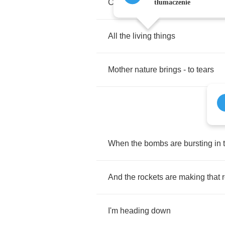
Come
true
man's
greatest
fears
tłumaczenie
All
the
living
things
Mother
nature
brings
-
to
tears
When
the
bombs
are
bursting
in
And
the
rockets
are
making
that
I'm
heading
down