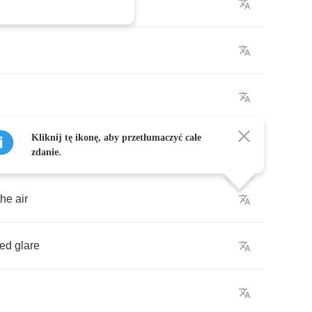
Kliknij tę ikonę, aby przetłumaczyć całe
zdanie.
the
air
red
glare