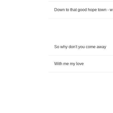
Down
to
that
good
hope
town
-
w
So
why
don't
you
come
away
With
me
my
love