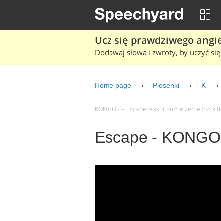
Ucz się prawdziwego angiel
Dodawaj słowa i zwroty, by uczyć się 
Home page
Piosenki
K
KONGOS – Escape tekst i tłumaczenie (po klik
Escape - KONG