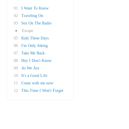
01
I Want To Know
02
Traveling On
03
Sex On The Radio
●
Escape
05
Kids These Days
06
I'm Only Joking
07
Take Me Back
08
Hey I Don't Know
09
As We Are
10
It's a Good Life
11
Come with me now
12
This Time I Won't Forget