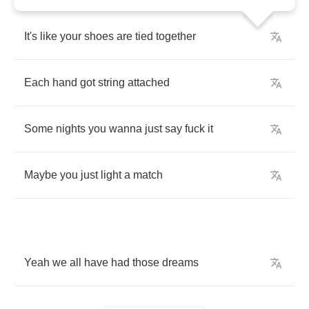
It's
like
your
shoes
are
tied
together
Each
hand
got
string
attached
Some
nights
you
wanna
just
say
fuck
it
Maybe
you
just
light
a
match
Yeah
we
all
have
had
those
dreams