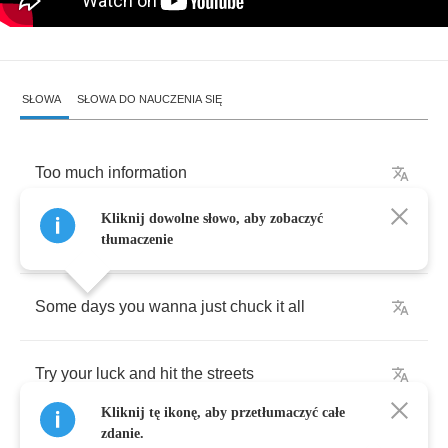
SŁOWA
SŁOWA DO NAUCZENIA SIĘ
Too
much
information
Kliknij dowolne słowo, aby zobaczyć
People
drowning
in
receipts
tłumaczenie
Some
days
you
wanna
just
chuck
it
all
Try
your
luck
and
hit
the
streets
Kliknij tę ikonę, aby przetłumaczyć całe
zdanie.