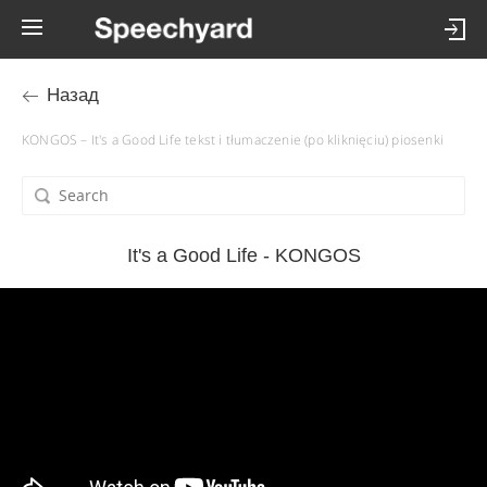
Назад
KONGOS – It's a Good Life tekst i tłumaczenie (po kliknięciu) piosenki
It's a Good Life - KONGOS