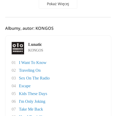
Pokaż Więcej
Albumy, autor: KONGOS
Lunatic
KONGOS
01
I Want To Know
02
Traveling On
03
Sex On The Radio
04
Escape
05
Kids These Days
06
I'm Only Joking
07
Take Me Back