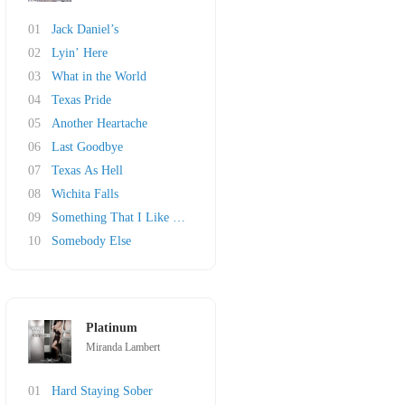
01
Jack Daniel’s
02
Lyin’ Here
03
What in the World
04
Texas Pride
05
Another Heartache
06
Last Goodbye
07
Texas As Hell
08
Wichita Falls
09
Something That I Like About a Honky Tonk
10
Somebody Else
Platinum
Miranda Lambert
01
Hard Staying Sober