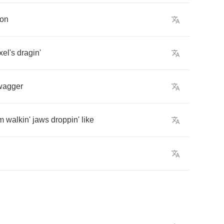
on
xel's
dragin'
wagger
'm
walkin'
jaws
droppin'
like