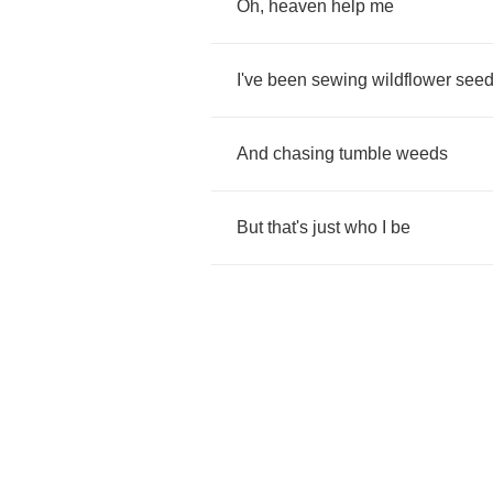
Oh
,
heaven
help
me
I've
been
sewing
wildflower
see
And
chasing
tumble
weeds
But
that's
just
who
I
be