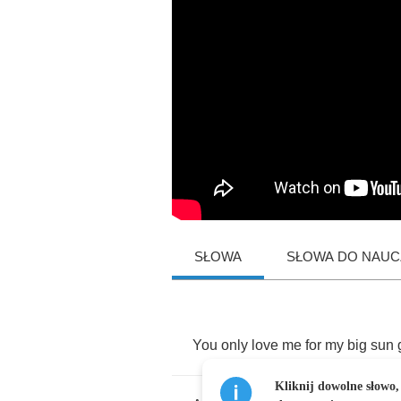
SŁOWA
SŁOWA DO NAUCZ
You
only
love
me
for
my
big
sun
Kliknij dowolne słowo,