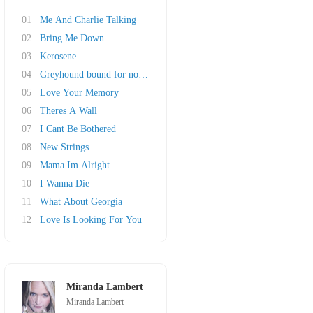
01
Me And Charlie Talking
02
Bring Me Down
03
Kerosene
04
Greyhound bound for nowhere
05
Love Your Memory
06
Theres A Wall
07
I Cant Be Bothered
08
New Strings
09
Mama Im Alright
10
I Wanna Die
11
What About Georgia
12
Love Is Looking For You
Miranda Lambert
Miranda Lambert