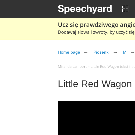
Ucz się prawdziwego angiel
Dodawaj słowa i zwroty, by uczyć się 
Home page
Piosenki
M
Miranda Lambert – Little Red Wagon tekst i tł
Little Red Wagon