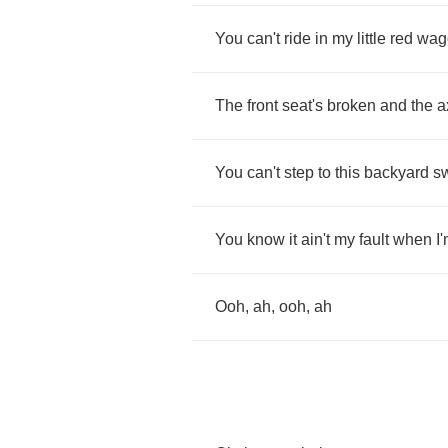
You
can't
ride
in
my
little
red
wag
The
front
seat's
broken
and
the
a
You
can't
step
to
this
backyard
s
You
know
it
ain't
my
fault
when
I
Ooh
,
ah
,
ooh
,
ah