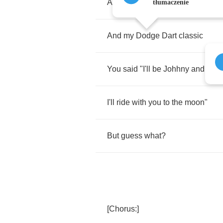
And
my
Tony
Lomas
tłumaczenie
And
my
Dodge
Dart
classic
You
said
"
I'll
be
Johhny
and
you
I'll
ride
with
you
to
the
moon
"
But
guess
what
?
[
Chorus
:]