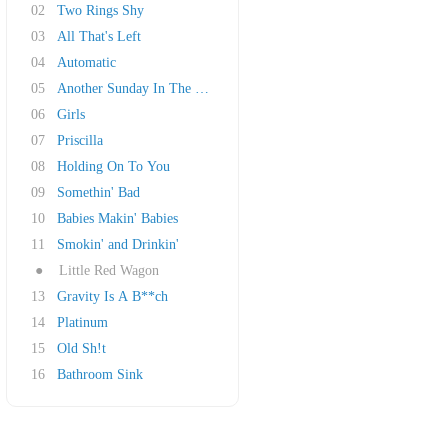
02
Two Rings Shy
03
All That's Left
04
Automatic
05
Another Sunday In The South
06
Girls
07
Priscilla
08
Holding On To You
09
Somethin' Bad
10
Babies Makin' Babies
11
Smokin' and Drinkin'
●
Little Red Wagon
13
Gravity Is A B**ch
14
Platinum
15
Old Sh!t
16
Bathroom Sink