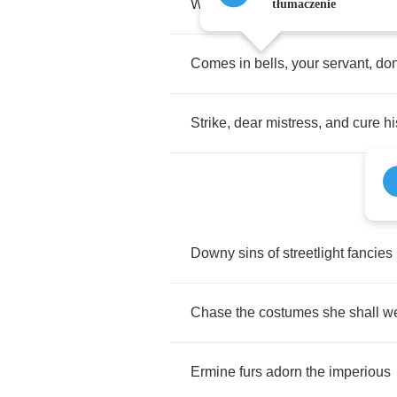
Whiplash
girlchild
in
the
dark
tłumaczenie
Comes
in
bells
,
your
servant
,
don
Strike
,
dear
mistress
,
and
cure
hi
Downy
sins
of
streetlight
fancies
Chase
the
costumes
she
shall
w
Ermine
furs
adorn
the
imperious