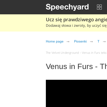
Ucz się prawdziwego angiel
Dodawaj słowa i zwroty, by uczyć się 
Home page
Piosenki
T
The Velvet Underground – Venus in Furs tekst 
Venus in Furs - 