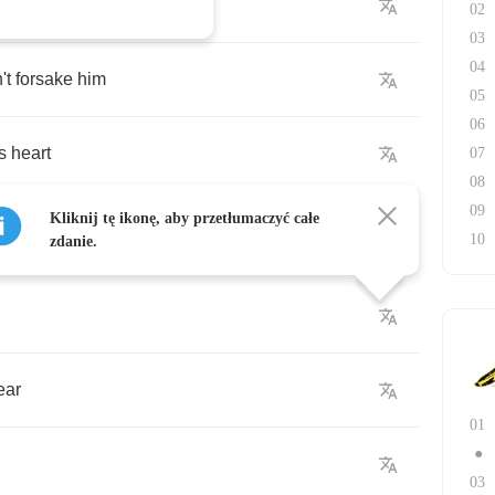
02
03
04
't
forsake
him
05
06
s
heart
07
08
09
Kliknij tę ikonę, aby przetłumaczyć całe
10
zdanie.
ear
01
●
03