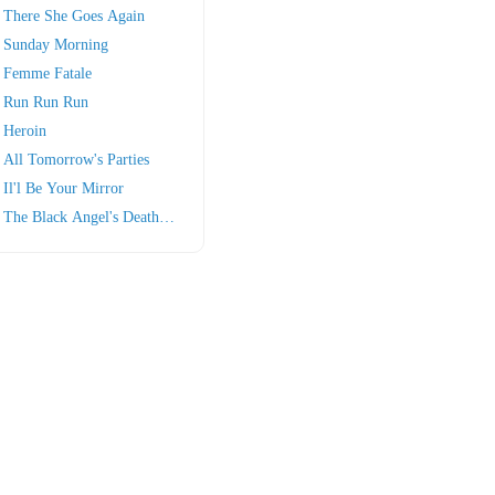
There She Goes Again
Sunday Morning
Femme Fatale
Run Run Run
Heroin
All Tomorrow's Parties
Il'l Be Your Mirror
The Black Angel's Death Song