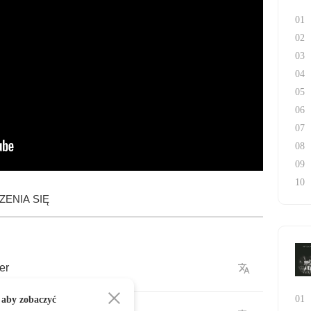
01
02
03
04
05
06
07
08
09
10
ENIA SIĘ
er
01
 aby zobaczyć