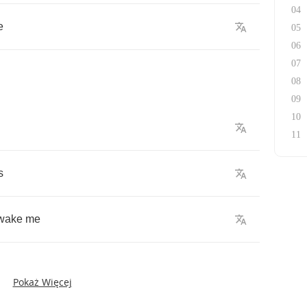
04
e
05
06
07
08
09
10
11
s
wake
me
Pokaż Więcej