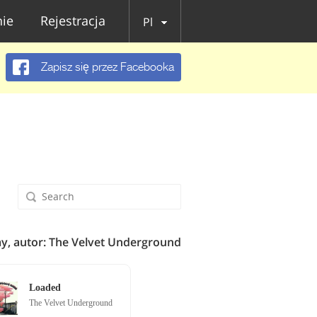
ie
Rejestracja
Pl
Zapisz się przez Facebooka
y, autor: The Velvet Underground
Loaded
The Velvet Underground