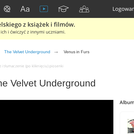
Logowan
skiego z książek i filmów.
ich i ćwiczyć z innymi uczniami.
The Velvet Underground
Venus in Furs
i tłumaczenie (po kliknięciu) piosenki
The Velvet Underground
Album