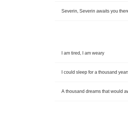
Severin
,
Severin
awaits
you
ther
I
am
tired
,
I
am
weary
I
could
sleep
for
a
thousand
year
A
thousand
dreams
that
would
a