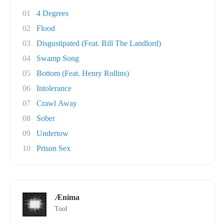
01
4 Degrees
02
Flood
03
Disgustipated (Feat. Bill The Landlord)
04
Swamp Song
05
Bottom (Feat. Henry Rollins)
06
Intolerance
07
Crawl Away
08
Sober
09
Undertow
10
Prison Sex
Ænima
Tool