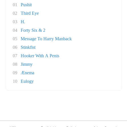
01
Pushit
02
Third Eye
03
H.
04
Forty Six & 2
05
Message To Harry Manback
06
Stinkfist
07
Hooker With A Penis
08
Jimmy
09
Ænema
10
Eulogy