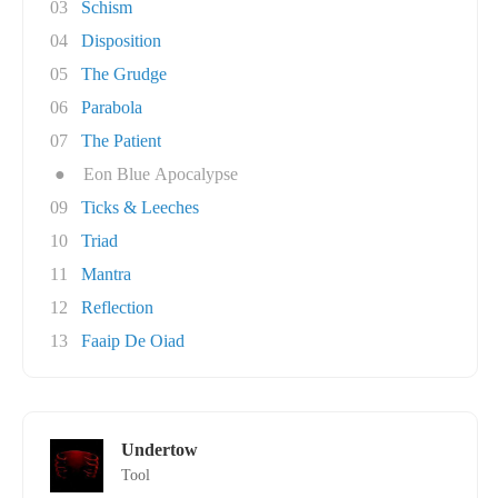
03
Schism
04
Disposition
05
The Grudge
06
Parabola
07
The Patient
●
Eon Blue Apocalypse
09
Ticks & Leeches
10
Triad
11
Mantra
12
Reflection
13
Faaip De Oiad
Undertow
Tool