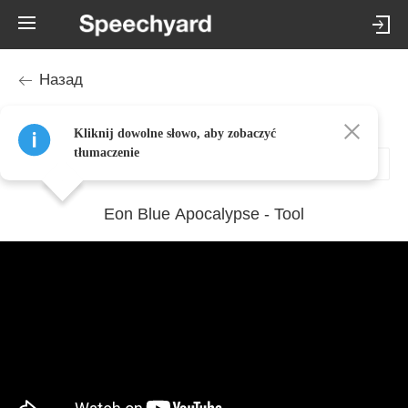
Назад
Tool – Eon Blue Apocalypse tekst i tłumaczenie (po kliknięciu) piosenki
Kliknij dowolne słowo, aby zobaczyć
tłumaczenie
Eon Blue Apocalypse - Tool