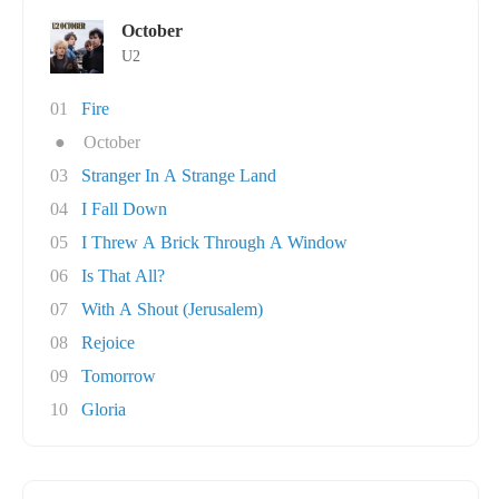
October
U2
01
Fire
●
October
03
Stranger In A Strange Land
04
I Fall Down
05
I Threw A Brick Through A Window
06
Is That All?
07
With A Shout (Jerusalem)
08
Rejoice
09
Tomorrow
10
Gloria