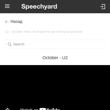
Назад
U2 – October tekst i tłumaczenie (po kliknięciu) piosenki
October - U2