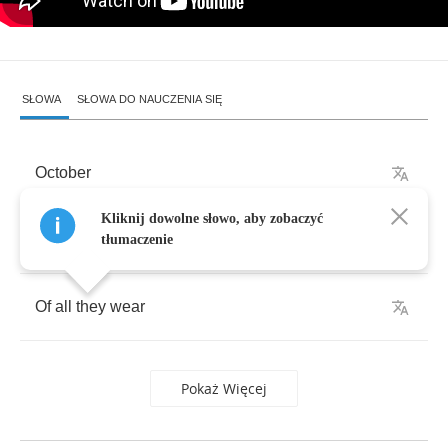
SŁOWA
SŁOWA DO NAUCZENIA SIĘ
October
Kliknij dowolne słowo, aby zobaczyć
And
the
trees
are
stripped
bare
tłumaczenie
Of
all
they
wear
Pokaż Więcej