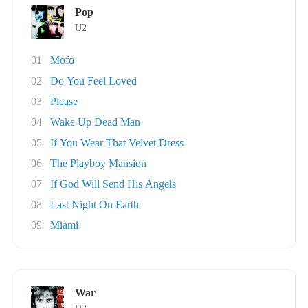
Pop
U2
01
Mofo
02
Do You Feel Loved
03
Please
04
Wake Up Dead Man
05
If You Wear That Velvet Dress
06
The Playboy Mansion
07
If God Will Send His Angels
08
Last Night On Earth
09
Miami
War