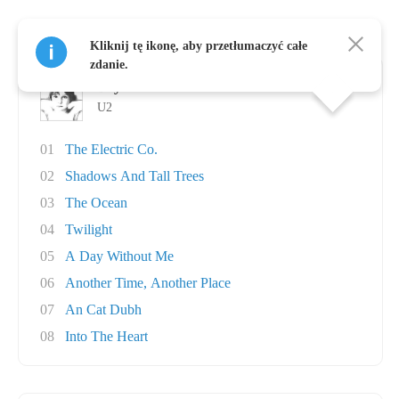
Albumy, autor: U2
Kliknij tę ikonę, aby przetłumaczyć całe
zdanie.
Boy
U2
01
The Electric Co.
02
Shadows And Tall Trees
03
The Ocean
04
Twilight
05
A Day Without Me
06
Another Time, Another Place
07
An Cat Dubh
08
Into The Heart