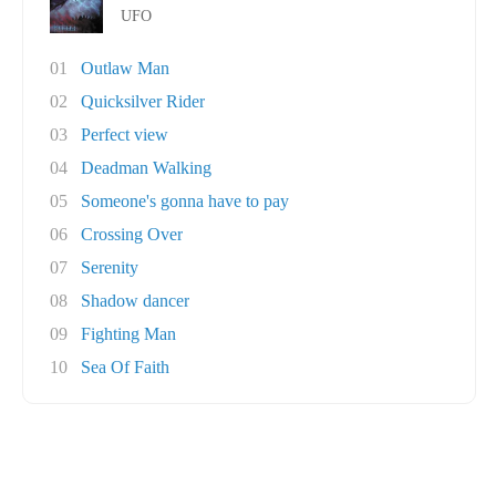
UFO
01
Outlaw Man
02
Quicksilver Rider
03
Perfect view
04
Deadman Walking
05
Someone's gonna have to pay
06
Crossing Over
07
Serenity
08
Shadow dancer
09
Fighting Man
10
Sea Of Faith