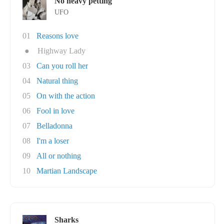
No heavy petting
UFO
01
Reasons love
●
Highway Lady
03
Can you roll her
04
Natural thing
05
On with the action
06
Fool in love
07
Belladonna
08
I'm a loser
09
All or nothing
10
Martian Landscape
Sharks