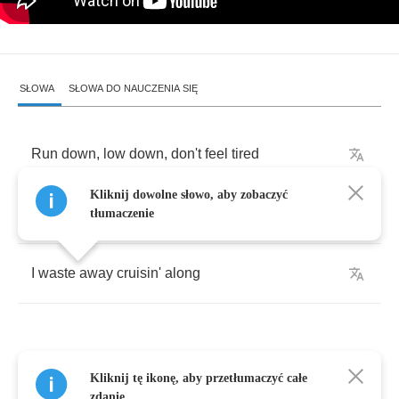
SŁOWA
SŁOWA DO NAUCZENIA SIĘ
Run
down
,
low
down
,
don't
feel
tired
Kliknij dowolne słowo, aby zobaczyć
Take
no
orders
,
don't
get
fired
tłumaczenie
I
waste
away
cruisin'
along
Kliknij tę ikonę, aby przetłumaczyć całe
*
fighting
blizzards
,
ragin'
storms
zdanie.