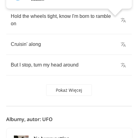
Hold
the
wheels
tight
,
know
I'm
born
to
ramble
on
Cruisin'
along
But
I
stop
,
turn
my
head
around
Pokaż Więcej
Albumy, autor: UFO