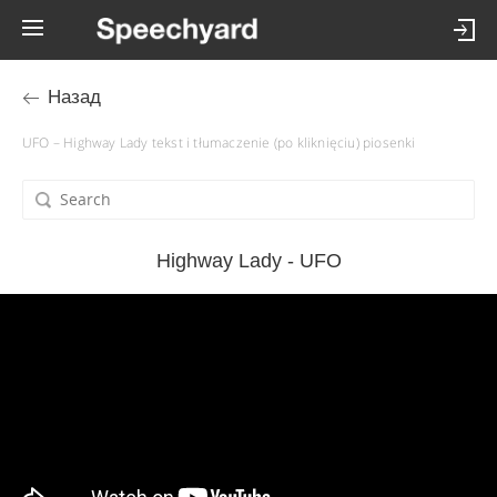
Назад
UFO – Highway Lady tekst i tłumaczenie (po kliknięciu) piosenki
Highway Lady - UFO