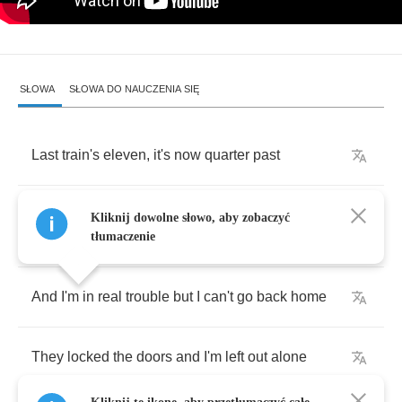
SŁOWA
SŁOWA DO NAUCZENIA SIĘ
Last
train's
eleven
,
it's
now
quarter
past
Why're
you
tryin'
to
make
the
evenin'
move
so
Kliknij dowolne słowo, aby zobaczyć
fast
tłumaczenie
And
I'm
in
real
trouble
but
I
can't
go
back
home
They
locked
the
doors
and
I'm
left
out
alone