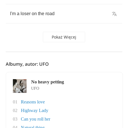
I'm
a
loser
on
the
road
Pokaż Więcej
Albumy, autor: UFO
No heavy petting
UFO
01
Reasons love
02
Highway Lady
03
Can you roll her
04
Natural thing