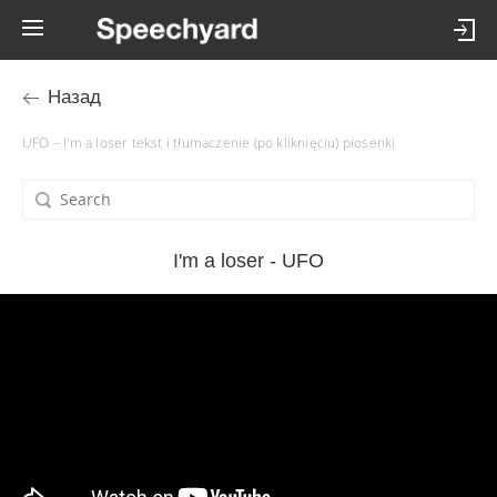
Назад
UFO – I'm a loser tekst i tłumaczenie (po kliknięciu) piosenki
I'm a loser - UFO