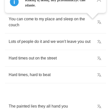
Kliknij tę ikonę, aby przetłumaczyć całe
zdanie.
You
can
come
to
my
place
and
sleep
on
the
couch
Lots
of
people
do
it
and
we
won't
leave
you
out
Hard
times
out
on
the
street
Hard
times
,
hard
to
beat
The
painted
lies
they
all
hand
you