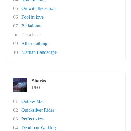
05
On with the action
06
Fool in love
07
Belladonna
●
I'm a loser
09
All or nothing
10
Martian Landscape
Sharks
UFO
01
Outlaw Man
02
Quicksilver Rider
03
Perfect view
04
Deadman Walking