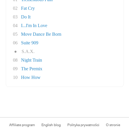
02
Fat Cry
03
Do It
04
I...I'm In Love
05
Move Dance Be Born
06
Suite 909
●
S.A.X.
08
Night Train
09
The Premix
10
How How
Affiliate program
English blog
Polityka prywatności
O stronie