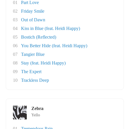
01
Part Love
02
Friday Smile
03
Out of Dawn
04
Kiss in Blue (feat. Heidi Happy)
05
Bostich (Reflected)
06
You Better Hide (feat. Heidi Happy)
07
Tangier Blue
08
Stay (feat. Heidi Happy)
09
The Expert
10
Trackless Deep
Zebra
Yello
01
Tremendous Pain