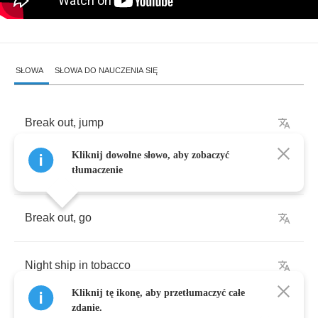
SŁOWA
SŁOWA DO NAUCZENIA SIĘ
Break
out
,
jump
Kliknij dowolne słowo, aby zobaczyć
Night
line
to
Chicago
tłumaczenie
Break
out
,
go
Night
ship
in
tobacco
Kliknij tę ikonę, aby przetłumaczyć całe
zdanie.