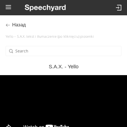
Назад
Yello – S.A.X. tekst i tłumaczenie (po kliknięciu) piosenki
S.A.X. - Yello