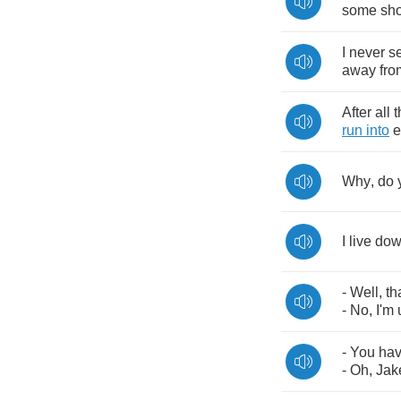
some
sh
I
never
s
away
fro
After
all
t
run
into
e
Why
,
do
I
live
dow
-
Well
,
th
-
No
,
I'm
-
You
ha
-
Oh
,
Jak