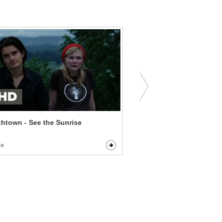
thtown - See the Sunrise
Iron Man - The Jericho