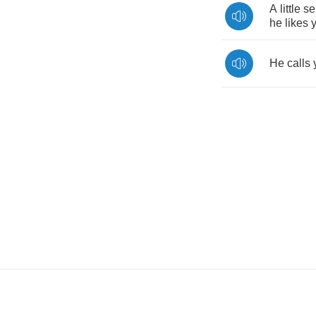
A
little
se
he
likes
He
calls