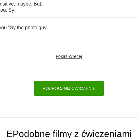
nsitive
,
maybe
.
But
...
you
,
Sy
.
you
"
Sy
the
photo
guy
."
Pokaż Więcej
ROZPOCZNIJ ĆWICZENIE
EPodobne filmy z ćwiczeniami