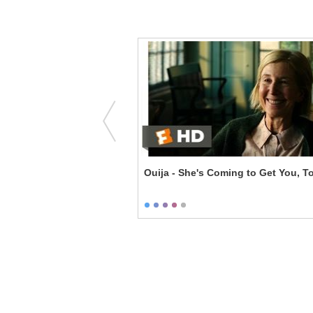
nd - Marlow Talks About
Ouija - She's Coming to Get You, T
wlers