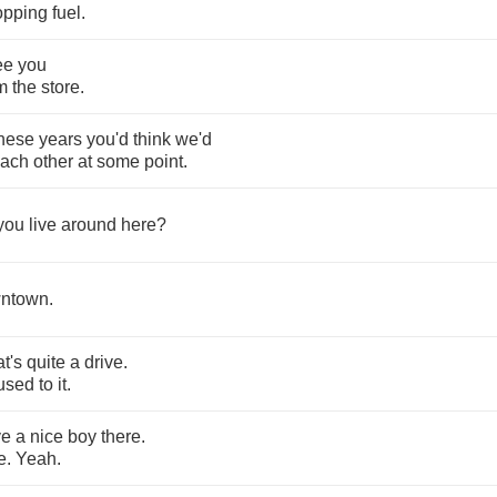
opping
fuel
.
ee
you
m
the
store
.
hese
years
you'd
think
we'd
ach
other
at
some
point
.
you
live
around
here
?
ntown
.
at's
quite
a
drive
.
used
to
it
.
ve
a
nice
boy
there
.
e
.
Yeah
.