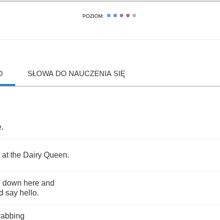
POZIOM:
O
SŁOWA DO NAUCZENIA SIĘ
e
.
at
the
Dairy
Queen
.
u
down
here
and
'd
say
hello
.
rabbing