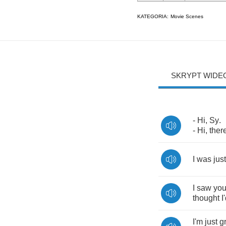
KATEGORIA:
Movie Scenes
SKRYPT WIDE
-
Hi
,
Sy
.
-
Hi
,
ther
I
was
just
I
saw
yo
thought
I
I'm
just
g