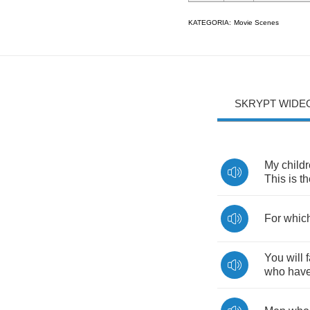
KATEGORIA:
Movie Scenes
SKRYPT WIDE
My
child
This
is
th
For
whic
You
will
who
hav