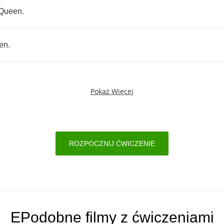
Queen
.
en
.
Pokaż Więcej
ROZPOCZNIJ ĆWICZENIE
EPodobne filmy z ćwiczeniami