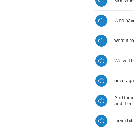
Men
who
Who
hav
what
it
m
We
will
b
once
aga
And
their
and
their
their
chil