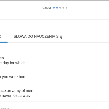
POZIOM:
O
SŁOWA DO NAUCZENIA SIĘ
ren
...
e
day
for
which
...
h
you
were
born
.
face
an
army
of
men
e
never
lost
a
war
.