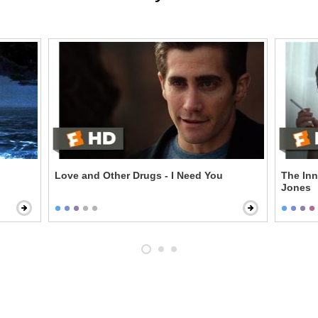
Love and Other Drugs - I Need You
The Inn
Jones