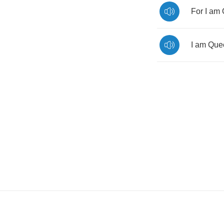
For
I
am
I
am
Que