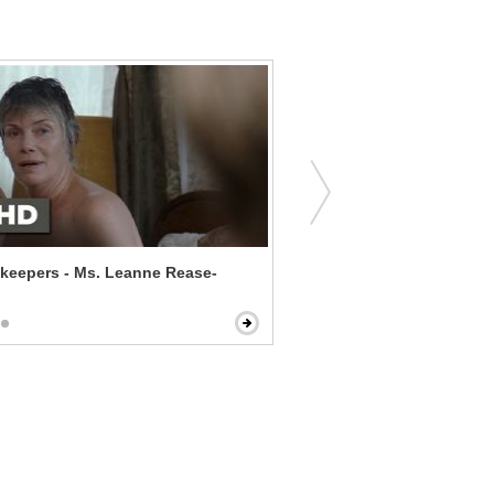
keepers - Ms. Leanne Rease-
Emma - More than a Frien