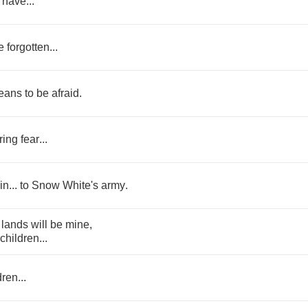
have
...
e
forgotten
...
eans
to
be
afraid
.
ring
fear
...
in
...
to
Snow
White's
army
.
lands
will
be
mine
,
children
...
dren
...