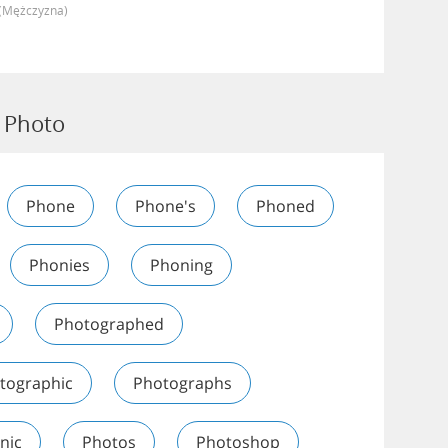
(mężczyzna)
 Photo
Phone
Phone's
Phoned
Phonies
Phoning
Photographed
tographic
Photographs
nic
Photos
Photoshop