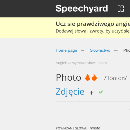
Ucz się prawdziwego angiel
Dodawaj słowa i zwroty, by uczyć się 
Home page
Słownictwo
Pho
Angielska wymowa słowa photo
Photo
/'foʊtoʊ/
zdjęcie
/photo
POWIĄZANE SŁOWA: