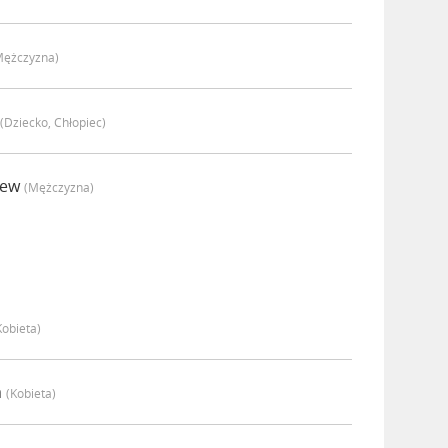
mężczyzna)
(dziecko, Chłopiec)
hew
(mężczyzna)
kobieta)
a
(kobieta)