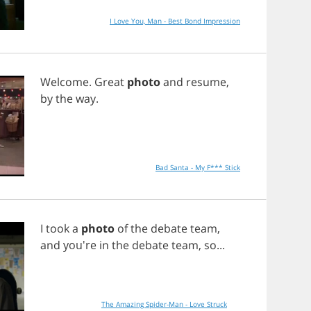
I Love You, Man - Best Bond Impression
Welcome
.
Great
photo
and
resume
,
by
the
way
.
Bad Santa - My F*** Stick
I
took
a
photo
of
the
debate
team
,
and
you're
in
the
debate
team
,
so
...
The Amazing Spider-Man - Love Struck