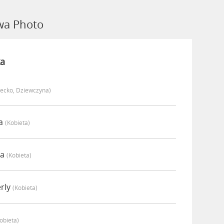
wa Photo
a
iecko, Dziewczyna)
na
(kobieta)
ra
(kobieta)
rly
(kobieta)
obieta)