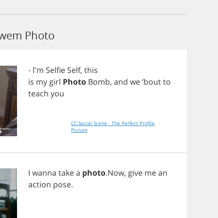
łowem Photo
- I'm
Selfie
Self
,
this
is
my
girl
Photo
Bomb
,
and
we
‘
bout
to
teach
you
CC:Social Scene - The Perfect Profile
Picture
I
wanna
take
a
photo
.
Now
,
give
me
an
action
pose
.