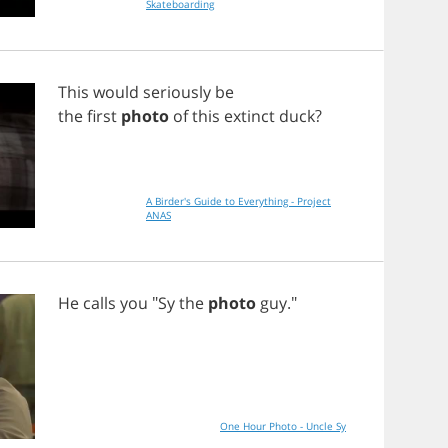
Skateboarding
This
would
seriously
be
the
first
photo
of
this
extinct
duck
?
A Birder's Guide to Everything - Project
ANAS
He
calls
you
"
Sy
the
photo
guy
."
One Hour Photo - Uncle Sy