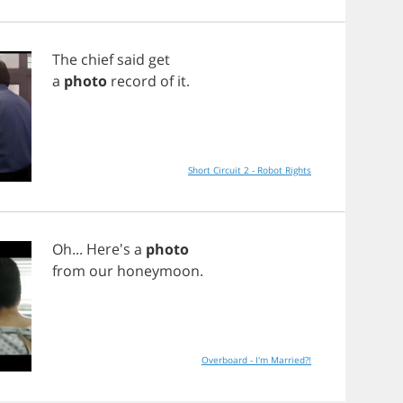
The
chief
said
get
a
photo
record
of
it
.
Short Circuit 2 - Robot Rights
Oh
... Here's
a
photo
from
our
honeymoon
.
Overboard - I'm Married?!