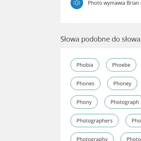
Photo wymawia Brian
Słowa podobne do słowa
Phobia
Phoebe
Phones
Phoney
Phony
Photograph
Photographers
Pho
Photography
Photo