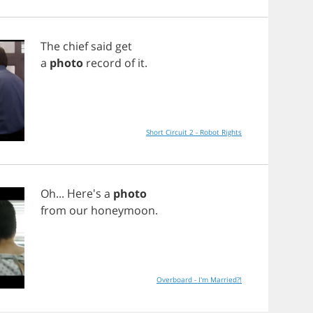
The
chief
said
get
a
photo
record
of
it
.
Short Circuit 2 - Robot Rights
Oh
... Here's
a
photo
from
our
honeymoon
.
Overboard - I'm Married?!