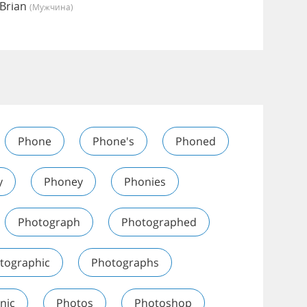
Brian
(мужчина)
Phone
Phone's
Phoned
y
Phoney
Phonies
Photograph
Photographed
tographic
Photographs
nic
Photos
Photoshop