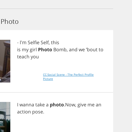
 Photo
- I'm
Selfie
Self
,
this
is
my
girl
Photo
Bomb
,
and
we
‘
bout
to
teach
you
CC:Social Scene - The Perfect Profile
Picture
I
wanna
take
a
photo
.
Now
,
give
me
an
action
pose
.