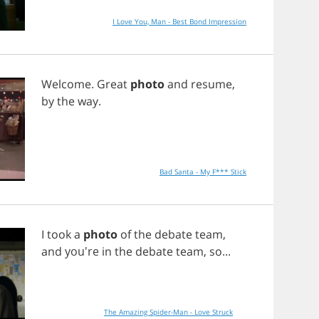
I Love You, Man - Best Bond Impression
Welcome
.
Great
photo
and
resume
,
by
the
way
.
Bad Santa - My F*** Stick
I
took
a
photo
of
the
debate
team
,
and
you're
in
the
debate
team
,
so
...
The Amazing Spider-Man - Love Struck