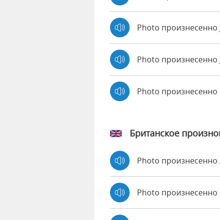
Photo произнесенно 
Photo произнесенно 
Photo произнесенно
Британское произн
Photo произнесенно
Photo произнесенн