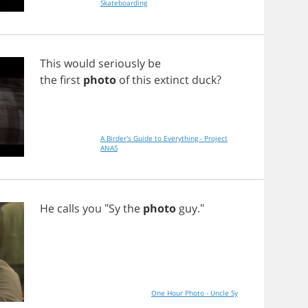
Skateboarding
This
would
seriously
be
the
first
photo
of
this
extinct
duck
?
A Birder's Guide to Everything - Project
ANAS
He
calls
you
"
Sy
the
photo
guy
."
One Hour Photo - Uncle Sy