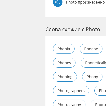
Photo произнесенно 
Слова схожие с Photo
Phobia
Phoebe
Phones
Phoneticall
Phoning
Phony
Photographers
Pho
Photography
Photo