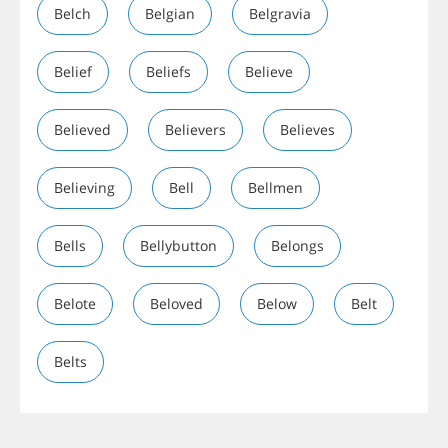
Belch
Belgian
Belgravia
Belief
Beliefs
Believe
Believed
Believers
Believes
Believing
Bell
Bellmen
Bells
Bellybutton
Belongs
Belote
Beloved
Below
Belt
Belts