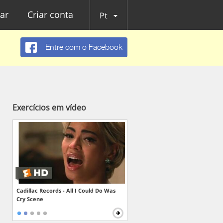
ar
Criar conta
Pt
Entre com o Facebook
Exercícios em vídeo
Cadillac Records - All I Could Do Was
Cry Scene