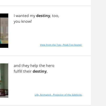
I
wanted
my
destiny
,
too
,
you
know
!
View from the Top - Peak-Too-Sooner
and
they
help
the
hero
fulfill
their
destiny
,
Life, Animated - Protector of the Sidekicks