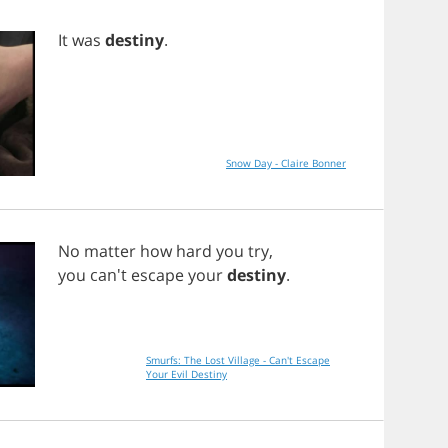
It
was
destiny
.
Snow Day - Claire Bonner
No
matter
how
hard
you
try
,
you
can't
escape
your
destiny
.
Smurfs: The Lost Village - Can't Escape
Your Evil Destiny