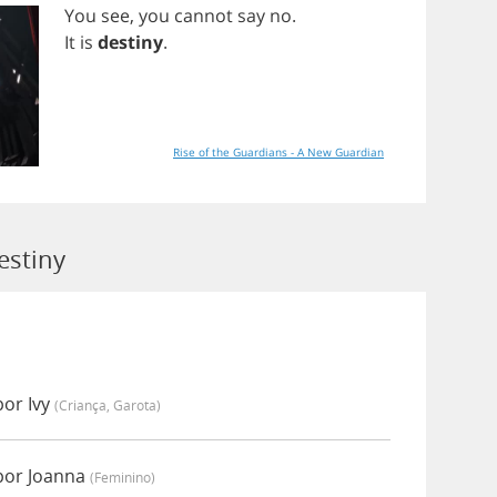
You
see
,
you
cannot
say
no
.
It
is
destiny
.
Rise of the Guardians - A New Guardian
estiny
por Ivy
(criança, Garota)
por Joanna
(feminino)