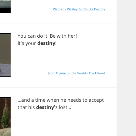
Wanted - Wesley Fulfills His Destiny
You
can
do
it
.
Be
with
her
!
It's
your
destiny
!
Scott Pilgrim vs. the World - The L-Word
...
and
a
time
when
he
needs
to
accept
that
his
destiny
's
lost
...