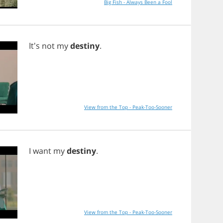
Big Fish - Always Been a Fool
It's
not
my
destiny
.
View from the Top - Peak-Too-Sooner
I
want
my
destiny
.
View from the Top - Peak-Too-Sooner