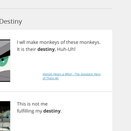
Destiny
I
wll
make
monkeys
of
these
monkeys
.
It
is
their
destiny
,
Huh
-
Uh
!
Horton Hears a Who! - The Greatest Hero
of Them All
This
is
not
me
fulfilling
my
destiny
.