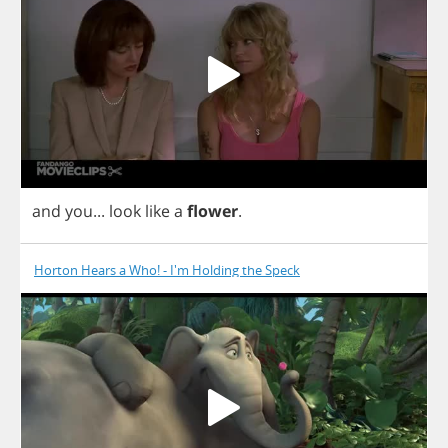
and
you
...
look
like
a
flower
.
Horton Hears a Who! - I'm Holding the Speck