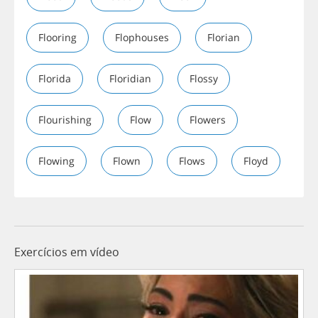
Flooring
Flophouses
Florian
Florida
Floridian
Flossy
Flourishing
Flow
Flowers
Flowing
Flown
Flows
Floyd
Exercícios em vídeo