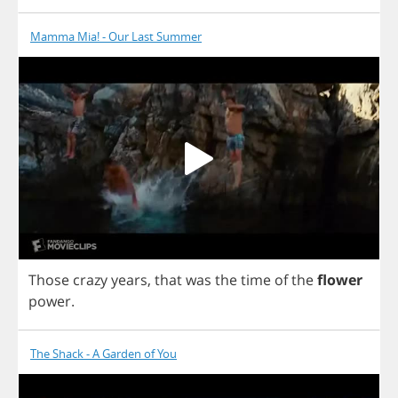
Mamma Mia! - Our Last Summer
Those
crazy
years
,
that
was
the
time
of
the
flower
power
.
The Shack - A Garden of You