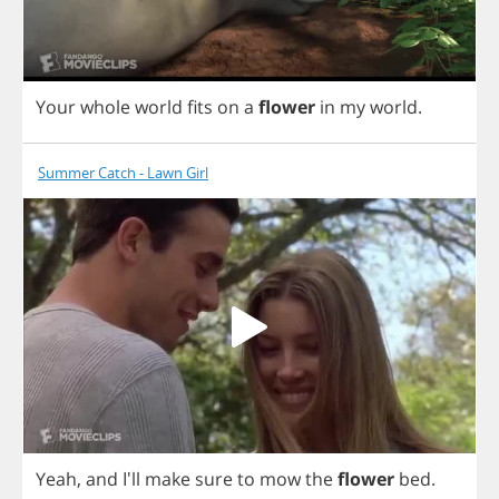
Your
whole
world
fits
on
a
flower
in
my
world
.
Summer Catch - Lawn Girl
Yeah
,
and
I'll
make
sure
to
mow
the
flower
bed
.