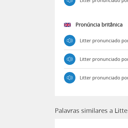
Litter pronunciado p
Pronúncia britânica
Litter pronunciado p
Litter pronunciado 
Litter pronunciado po
Palavras similares a Litte