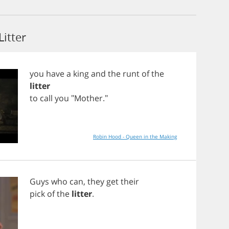
itter
you
have
a
king
and
the
runt
of
the
litter
to
call
you
"
Mother
."
Robin Hood - Queen in the Making
Guys
who
can
,
they
get
their
pick
of
the
litter
.