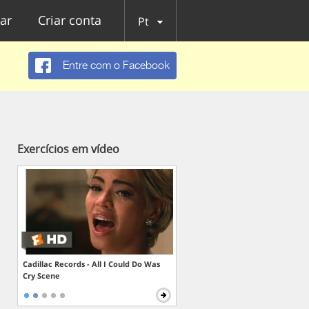
ar
Criar conta
Pt
Entre com o Facebook
Exercícios em vídeo
Cadillac Records - All I Could Do Was
Cry Scene