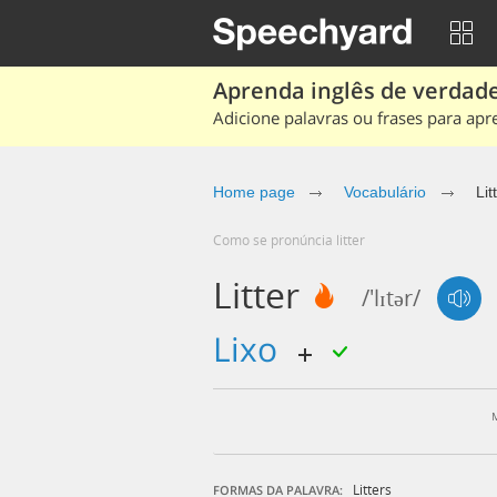
Aprenda inglês de verdade
Adicione palavras ou frases para apr
Home page
Vocabulário
Lit
Como se pronúncia litter
Litter
/'lɪtər/
lixo
Litters
FORMAS DA PALAVRA: