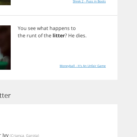
Shrek 2 - Puss in Boots
You
see
what
happens
to
the
runt
of
the
litter
?
He
dies
.
Moneyball - It's An Unfair Game
tter
r Ivy
(criança, Garota)