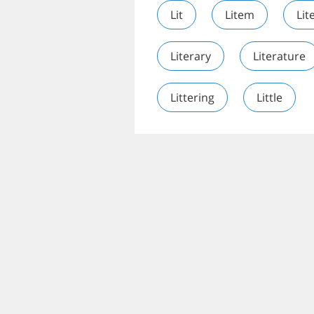
Lit
Litem
Lit
Literary
Literature
Littering
Little