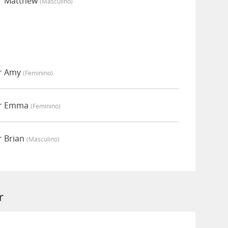
or Matthew
(masculino)
or Amy
(feminino)
por Emma
(feminino)
r Brian
(masculino)
r