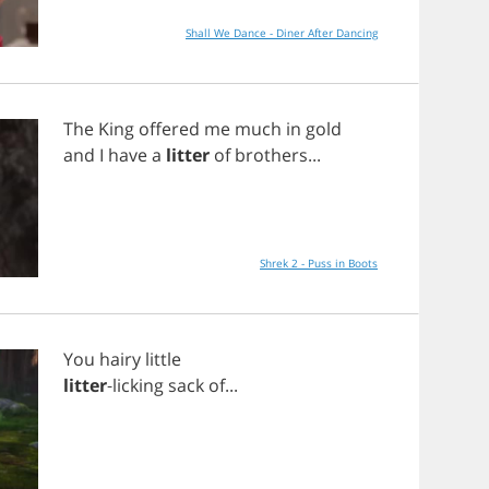
Shall We Dance - Diner After Dancing
The
King
offered
me
much
in
gold
and
I
have
a
litter
of
brothers
...
Shrek 2 - Puss in Boots
You
hairy
little
litter
-
licking
sack
of
...