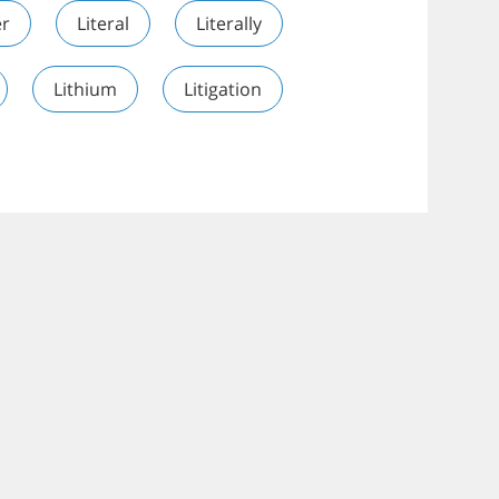
er
Literal
Literally
Lithium
Litigation