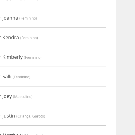
r Joanna
(feminino)
or Kendra
(feminino)
r Kimberly
(feminino)
 Salli
(feminino)
r Joey
(masculino)
r Justin
(criança, Garoto)