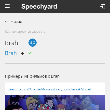
Назад
Как произносится слово brah
Brah
Brah
Примеры из фильмов c Brah
Teen Titans GO! to the Movies - Everybody Gets A Movie!