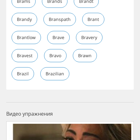
Brams
Brands
Brandt
Brandy
Branspath
Brant
Brantlow
Brave
Bravery
Bravest
Bravo
Brawn
Brazil
Brazilian
Видео упражнения