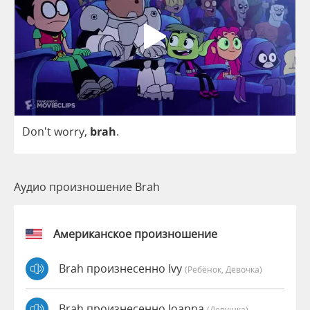
Don't
worry
,
brah
.
Аудио произношение Brah
Американское произношение
Brah произнесенно Ivy
(Ребёнок, Девочка)
Brah произнесенно Joanna
(девушка)