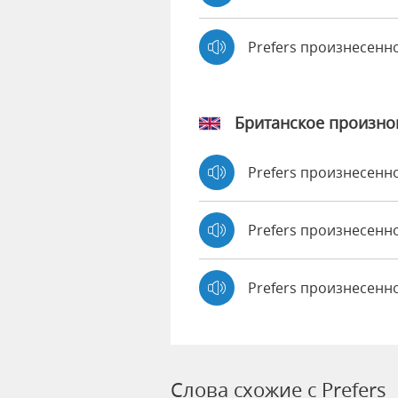
Prefers произнесенн
Британское произн
Prefers произнесен
Prefers произнесен
Prefers произнесенн
Слова схожие с Prefers