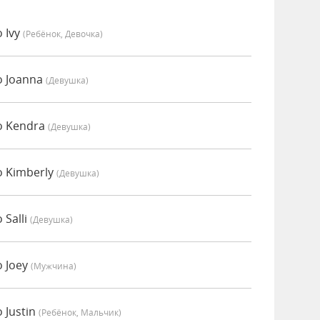
 Ivy
(Ребёнок, Девочка)
о Joanna
(девушка)
о Kendra
(девушка)
о Kimberly
(девушка)
 Salli
(девушка)
о Joey
(мужчина)
 Justin
(Ребёнок, Мальчик)