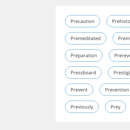
Precaution
Prehisto
Premeditated
Prem
Preparation
Prerev
Pressboard
Prestig
Prevent
Prevention
Previously
Prey