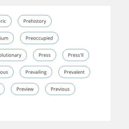
ric
Prehistory
ium
Preoccupied
olutionary
Press
Press'll
ious
Prevailing
Prevalent
Preview
Previous