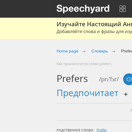
Изучайте Настоящий Ан
Добавляйте слова и фразы для изу
Home page
Словарь
Prefe
Как произносится слово prefers
Prefers
/prɪ'fɜr/
предпочитает
Prefer
РОДСТВЕННОЕ СЛОВО: