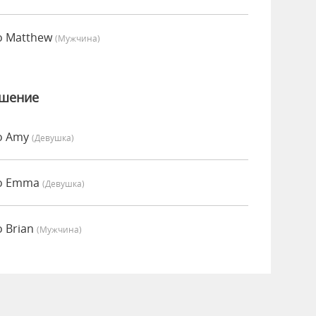
о Matthew
(мужчина)
ошение
но Amy
(девушка)
но Emma
(девушка)
о Brian
(мужчина)