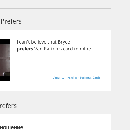
Prefers
I
can't
believe
that
Bryce
prefers
Van
Patten's
card
to
mine
.
American Psycho - Business Cards
efers
зношение