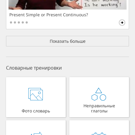
Present Simple or Present Continuous?
Показать больше
Словарные тренировки
Неправильные
Фото словарь
глаголы