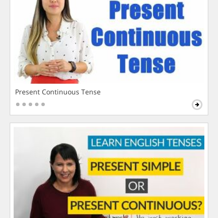
Present Continuous Tense