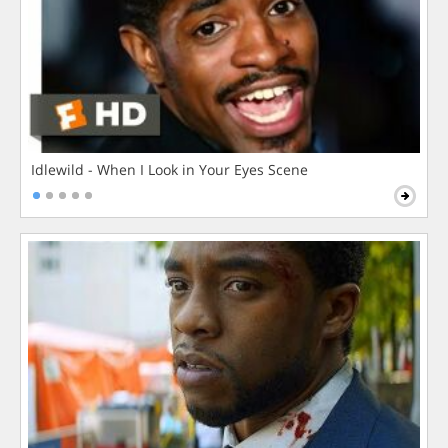
Idlewild - When I Look in Your Eyes Scene