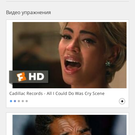
Видео упражнения
Cadillac Records - All I Could Do Was Cry Scene