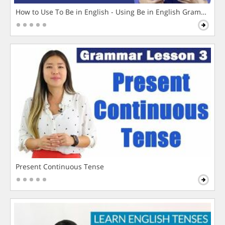
How to Use To Be in English - Using Be in English Grammar L
Present Continuous Tense