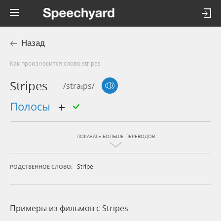
Назад
Как произносится слово stripes
Stripes
/straɪps/
полосы
ПОКАЗАТЬ БОЛЬШЕ ПЕРЕВОДОВ
Stripe
РОДСТВЕННОЕ СЛОВО:
Примеры из фильмов c Stripes