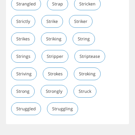
Strangled
Strap
Stricken
Strictly
Strike
Striker
Strikes
Striking
String
Strings
Stripper
Striptease
Striving
Strokes
Stroking
Strong
Strongly
Struck
Struggled
Struggling