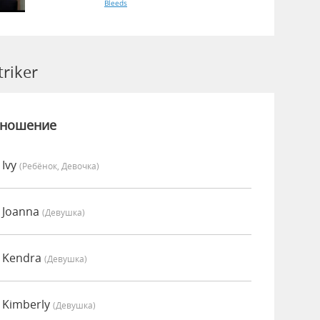
Bleeds
riker
зношение
 Ivy
(Ребёнок, Девочка)
 Joanna
(девушка)
о Kendra
(девушка)
 Kimberly
(девушка)