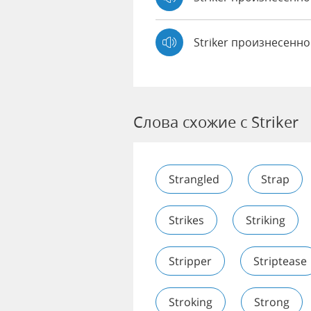
Striker произнесенно
Слова схожие с Striker
Strangled
Strap
Strikes
Striking
Stripper
Striptease
Stroking
Strong