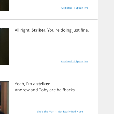
Airplane! - I Speak Jive
All
right
,
Striker
. You're
doing
just
fine
.
Airplane! - I Speak Jive
Yeah
, I'm
a
striker
.
Andrew
and
Toby
are
halfbacks
.
She's the Man - I Get Really Bad Nose