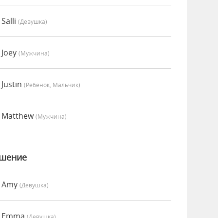
Salli
(девушка)
 Joey
(мужчина)
 Justin
(Ребёнок, Мальчик)
о Matthew
(мужчина)
ошение
о Amy
(девушка)
но Emma
(девушка)