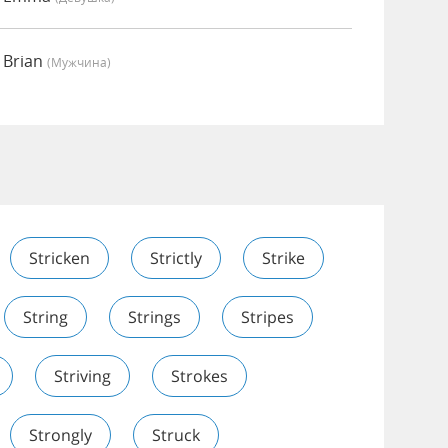
 Brian
(мужчина)
Stricken
Strictly
Strike
String
Strings
Stripes
Striving
Strokes
Strongly
Struck