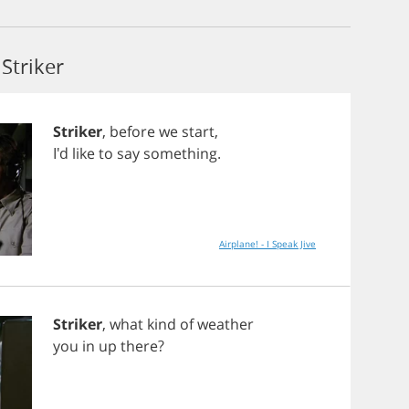
Striker
Striker
,
before
we
start
,
I'd
like
to
say
something
.
Airplane! - I Speak Jive
Striker
,
what
kind
of
weather
you
in
up
there
?