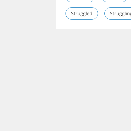
Struggled
Strugglin