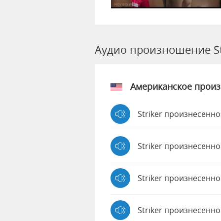
Аудио произношение St
Американское прои
Striker произнесенно
Striker произнесенно
Striker произнесенн
Striker произнесенно