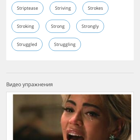
Striptease
Striving
Strokes
Stroking
Strong
Strongly
Struggled
Struggling
Видео упражнения