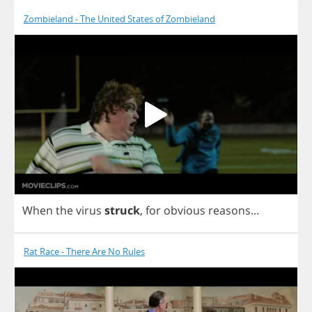
Zombieland - The United States of Zombieland
When
the
virus
struck
,
for
obvious
reasons
...
Rat Race - There Are No Rules