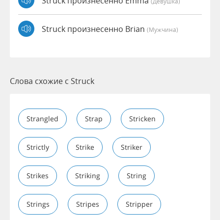
Struck произнесенно Emma
(девушка)
Struck произнесенно Brian
(мужчина)
Слова схожие с Struck
Strangled
Strap
Stricken
Strictly
Strike
Striker
Strikes
Striking
String
Strings
Stripes
Stripper