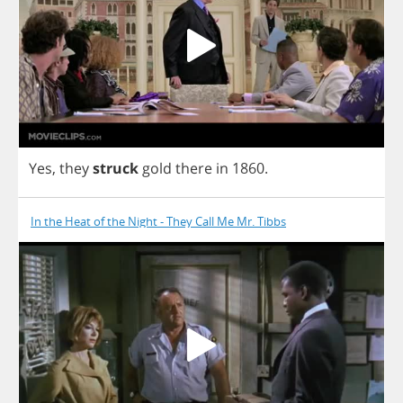
Yes
,
they
struck
gold
there
in
1860.
In the Heat of the Night - They Call Me Mr. Tibbs