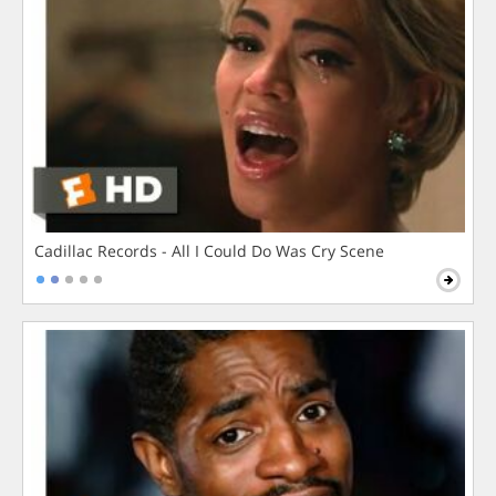
Cadillac Records - All I Could Do Was Cry Scene