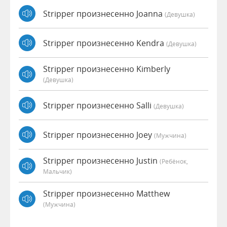
Stripper произнесенно Joanna
(девушка)
Stripper произнесенно Kendra
(девушка)
Stripper произнесенно Kimberly
(девушка)
Stripper произнесенно Salli
(девушка)
Stripper произнесенно Joey
(мужчина)
Stripper произнесенно Justin
(Ребёнок,
Мальчик)
Stripper произнесенно Matthew
(мужчина)