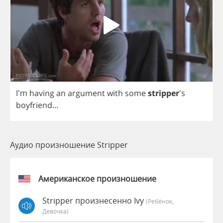
I'm
having
an
argument
with
some
stripper
's
boyfriend
…
Аудио произношение Stripper
Американское произношение
Stripper произнесенно Ivy
(Ребёнок,
Девочка)