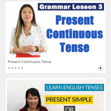
Present Continuous Tense