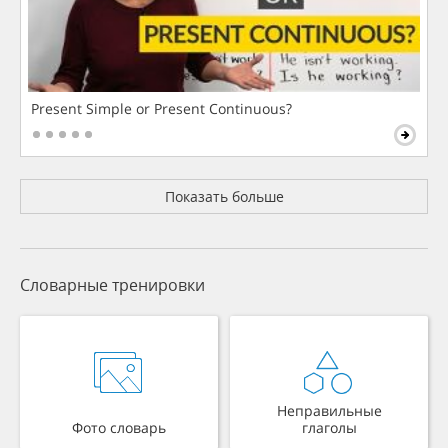
Present Simple or Present Continuous?
Показать больше
Словарные тренировки
Неправильные
Фото словарь
глаголы