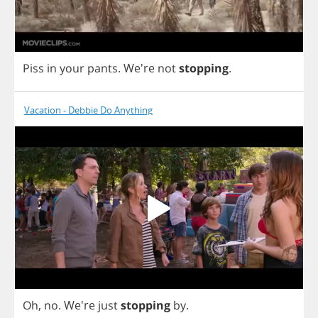
Piss
in
your
pants
.
We're
not
stopping
.
Vacation - Debbie Do Anything
Oh
,
no
. We're
just
stopping
by
.