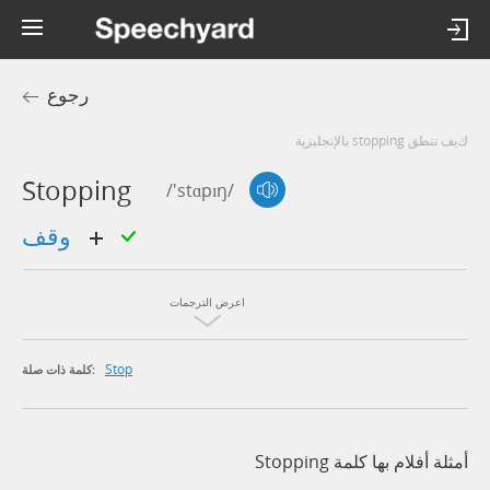
رجوع
كيف تنطق stopping بالإنجليزية
Stopping
/'stɑpɪŋ/
وقف
اعرض الترجمات
Stop
كلمة ذات صلة:
أمثلة أفلام بها كلمة Stopping