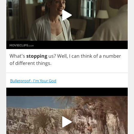
What's
stopping
us
?
Well
,
I
can
think
of
a
number
of
different
things
.
Bulletproof - I'm Your God