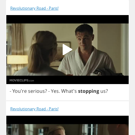
Revolutionary Road - Paris!
- You're
serious
?
-
Yes
. What's
stopping
us
?
Revolutionary Road - Paris!