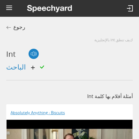
رجوع
كيف تنطق int بالإنجليزية
Int
الباحث
أمثلة أفلام بها كلمة Int
Absolutely Anything - Biscuits