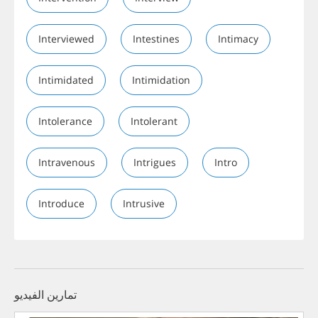
Interviewed
Intestines
Intimacy
Intimidated
Intimidation
Intolerance
Intolerant
Intravenous
Intrigues
Intro
Introduce
Intrusive
تمارين الفيديو