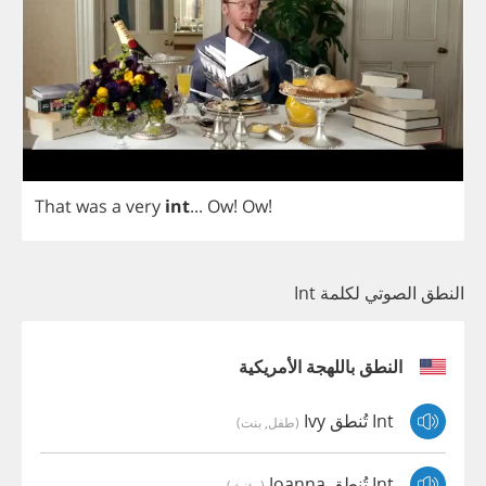
That
was
a
very
int
...
Ow
!
Ow
!
النطق الصوتي لكلمة Int
النطق باللهجة الأمريكية
Int تُنطق Ivy
(طفل, بنت)
Int تُنطق Joanna
(مؤنث)