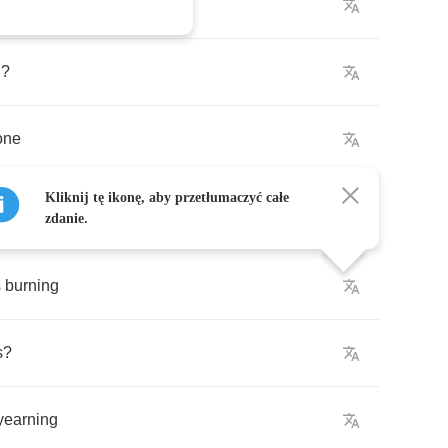
ou
run
?
n
?
one
Kliknij tę ikonę, aby przetłumaczyć całe
zdanie.
s
burning
s
?
yearning