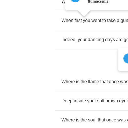
Where
are
the
legs
with
which
y
tłumaczenie
When
first
you
went
to
take
a
gu
Indeed
,
your
dancing
days
are
g
Where
is
the
flame
that
once
wa
Deep
inside
your
soft
brown
eye
Where
is
the
soul
that
once
was