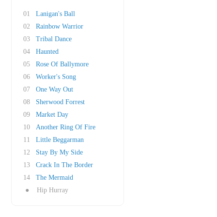
01
Lanigan's Ball
02
Rainbow Warrior
03
Tribal Dance
04
Haunted
05
Rose Of Ballymore
06
Worker's Song
07
One Way Out
08
Sherwood Forrest
09
Market Day
10
Another Ring Of Fire
11
Little Beggarman
12
Stay By My Side
13
Crack In The Border
14
The Mermaid
●
Hip Hurray