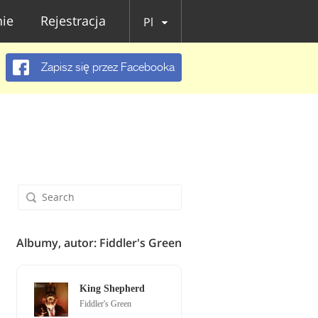
ie
Rejestracja
Pl
Zapisz się przez Facebooka
Albumy, autor: Fiddler's Green
King Shepherd
Fiddler's Green