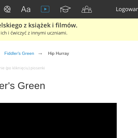
Logowan
skiego z książek i filmów.
ich i ćwiczyć z innymi uczniami.
Fiddler's Green
Hip Hurray
ie (po kliknięciu) piosenki
ler's Green