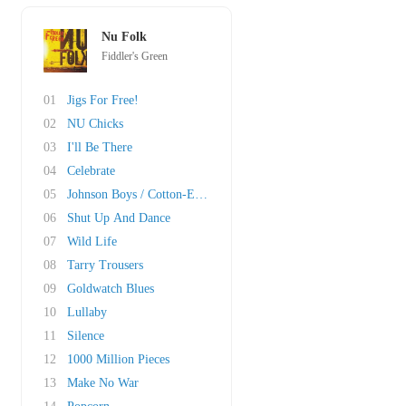
Nu Folk
Fiddler's Green
01
Jigs For Free!
02
NU Chicks
03
I'll Be There
04
Celebrate
05
Johnson Boys / Cotton-Eyed Joe
06
Shut Up And Dance
07
Wild Life
08
Tarry Trousers
09
Goldwatch Blues
10
Lullaby
11
Silence
12
1000 Million Pieces
13
Make No War