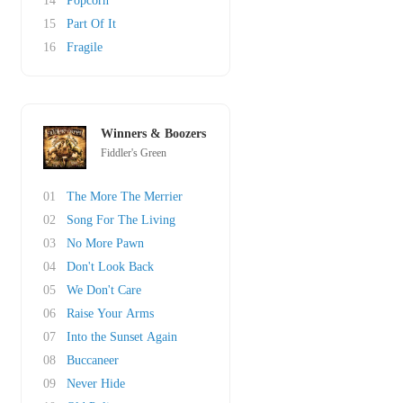
14
Popcorn
15
Part Of It
16
Fragile
Winners & Boozers
Fiddler's Green
01
The More The Merrier
02
Song For The Living
03
No More Pawn
04
Don't Look Back
05
We Don't Care
06
Raise Your Arms
07
Into the Sunset Again
08
Buccaneer
09
Never Hide