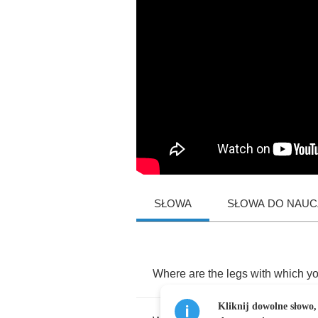
SŁOWA
SŁOWA DO NAUCZ
Where
are
the
legs
with
which
y
Kliknij dowolne słowo,