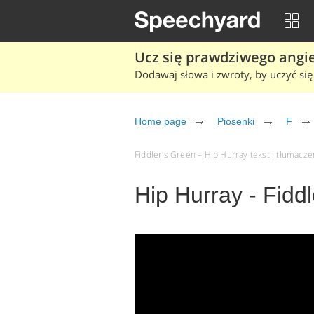
Ucz się prawdziwego angiel
Dodawaj słowa i zwroty, by uczyć się 
Home page
Piosenki
F
Fiddler's Green – Hip Hurray tekst i tłumaczen
Hip Hurray - Fidd