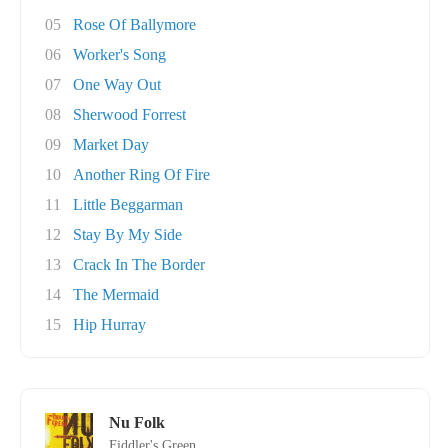
05
Rose Of Ballymore
06
Worker's Song
07
One Way Out
08
Sherwood Forrest
09
Market Day
10
Another Ring Of Fire
11
Little Beggarman
12
Stay By My Side
13
Crack In The Border
14
The Mermaid
15
Hip Hurray
Nu Folk
Fiddler's Green