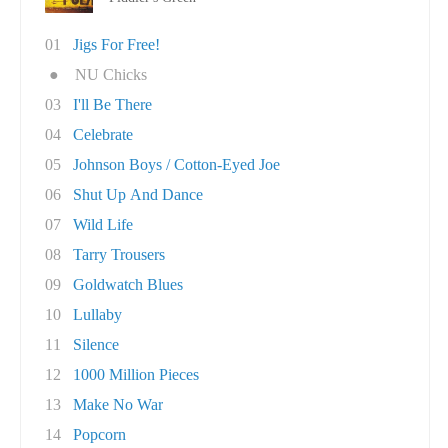
01
Jigs For Free!
●
NU Chicks
03
I'll Be There
04
Celebrate
05
Johnson Boys / Cotton-Eyed Joe
06
Shut Up And Dance
07
Wild Life
08
Tarry Trousers
09
Goldwatch Blues
10
Lullaby
11
Silence
12
1000 Million Pieces
13
Make No War
14
Popcorn