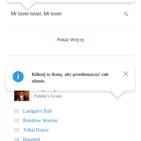
Mr
lover
lover
,
Mr
lover
Pokaż Więcej
Albumy, autor: Fiddler's Green
Kliknij tę ikonę, aby przetłumaczyć całe
zdanie.
King Shepherd
Fiddler's Green
01
Lanigan's Ball
02
Rainbow Warrior
03
Tribal Dance
04
Haunted