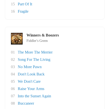
15
Part Of It
16
Fragile
Winners & Boozers
Fiddler's Green
01
The More The Merrier
02
Song For The Living
03
No More Pawn
04
Don't Look Back
05
We Don't Care
06
Raise Your Arms
07
Into the Sunset Again
08
Buccaneer