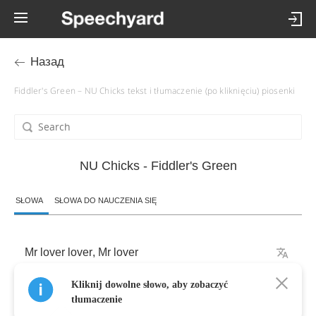
Назад
Fiddler's Green – NU Chicks tekst i tłumaczenie (po kliknięciu) piosenki
NU Chicks - Fiddler's Green
SŁOWA
SŁOWA DO NAUCZENIA SIĘ
Mr
lover
lover
,
Mr
lover
Kliknij dowolne słowo, aby zobaczyć
Mr
lover
lover
,
come
on
you
sexy
lover
tłumaczenie