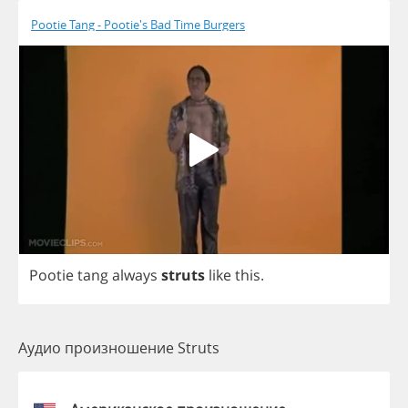
Pootie Tang - Pootie's Bad Time Burgers
Pootie
tang
always
struts
like
this
.
Аудио произношение Struts