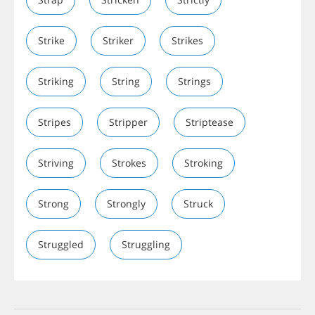
Strike
Striker
Strikes
Striking
String
Strings
Stripes
Stripper
Striptease
Striving
Strokes
Stroking
Strong
Strongly
Struck
Struggled
Struggling