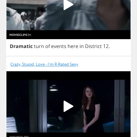
Dramatic
turn
of
events
here
in
District
12.
Crazy, Stupid, Love - I'm R-Rated Sexy