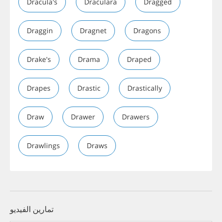
Dracula's
Draculara
Dragged
Draggin
Dragnet
Dragons
Drake's
Drama
Draped
Drapes
Drastic
Drastically
Draw
Drawer
Drawers
Drawlings
Draws
تمارين الفيديو