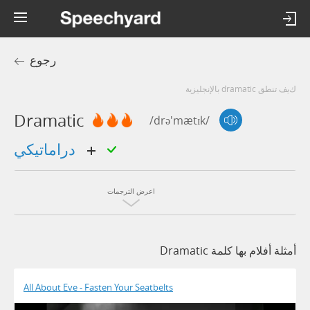
رجوع
كيف تنطق dramatic بالإنجليزية
Dramatic
/drə'mætɪk/
دراماتيكي
اعرض الترجمات
أمثلة أفلام بها كلمة Dramatic
All About Eve - Fasten Your Seatbelts