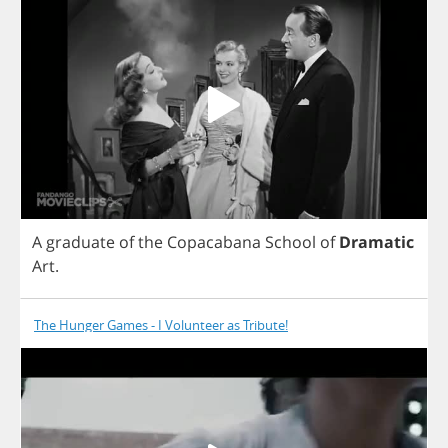
A
graduate
of
the
Copacabana
School
of
Dramatic
Art
.
The Hunger Games - I Volunteer as Tribute!