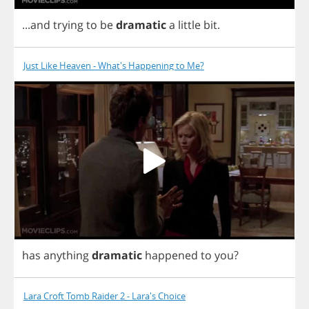
...
and
trying
to
be
dramatic
a
little
bit
.
Just Like Heaven - What's Happening to Me?
has
anything
dramatic
happened
to
you
?
Lara Croft Tomb Raider 2 - Lara's Choice