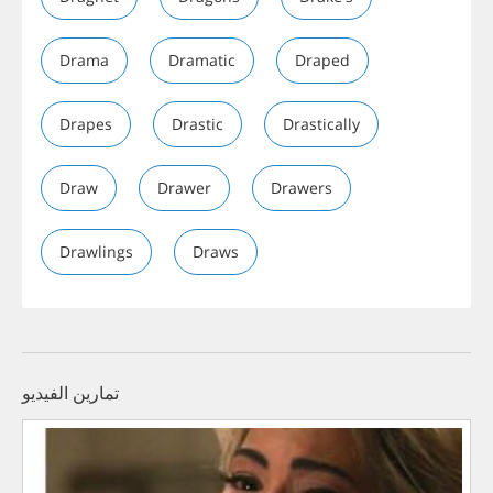
Drama
Dramatic
Draped
Drapes
Drastic
Drastically
Draw
Drawer
Drawers
Drawlings
Draws
تمارين الفيديو