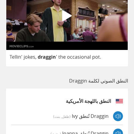
Tellin'
jokes
,
draggin
'
the
occasional
pot
.
النطق الصوتي لكلمة Draggin
النطق باللهجة الأمريكية
Draggin تُنطق Ivy
(طفل, بنت)
Draggin تُنطق Joanna
(مؤنث)