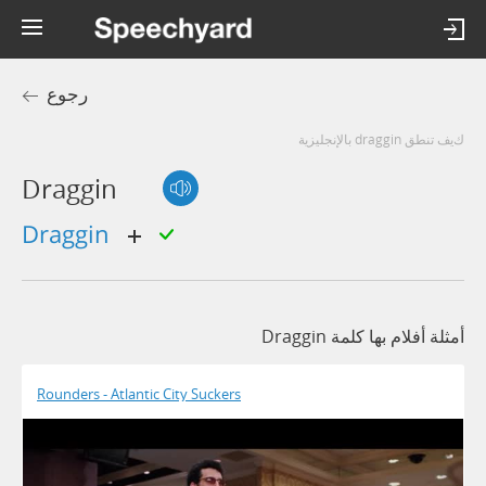
رجوع
كيف تنطق draggin بالإنجليزية
Draggin
draggin
أمثلة أفلام بها كلمة Draggin
Rounders - Atlantic City Suckers