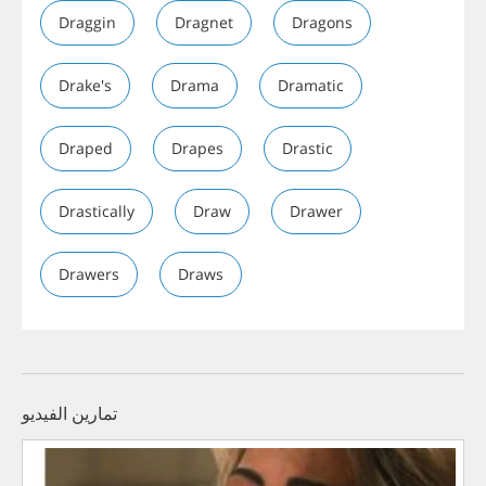
Draggin
Dragnet
Dragons
Drake's
Drama
Dramatic
Draped
Drapes
Drastic
Drastically
Draw
Drawer
Drawers
Draws
تمارين الفيديو