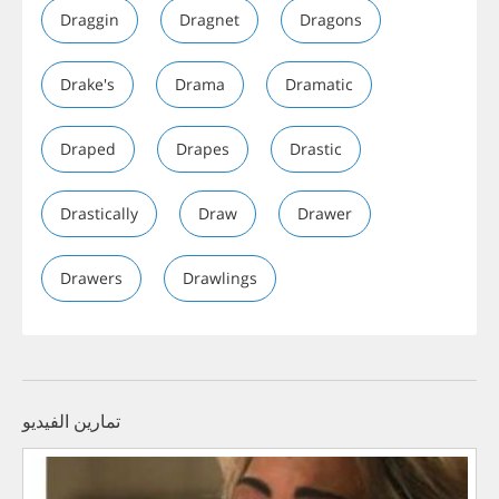
Draggin
Dragnet
Dragons
Drake's
Drama
Dramatic
Draped
Drapes
Drastic
Drastically
Draw
Drawer
Drawers
Drawlings
تمارين الفيديو