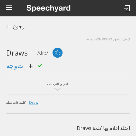
رجوع
كيف تنطق draws بالإنجليزية
Draws
/drɔ/
توجه
اعرض الترجمات
Draw
كلمة ذات صلة:
أمثلة أفلام بها كلمة Draws