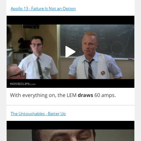
Apollo 13 - Failure Is Not an Option
With
everything
on
,
the
LEM
draws
60
amps
.
The Untouchables - Batter Up