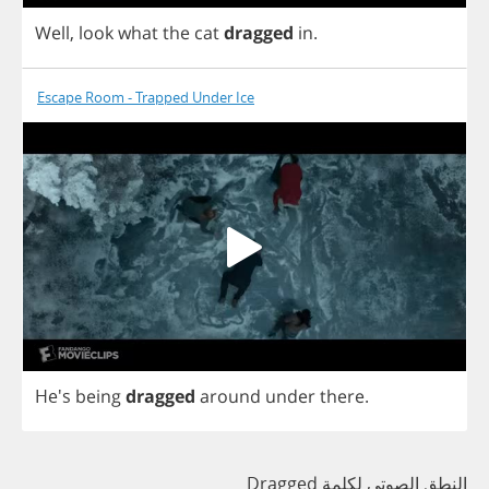
Well
,
look
what
the
cat
dragged
in
.
Escape Room - Trapped Under Ice
He's
being
dragged
around
under
there
.
النطق الصوتي لكلمة Dragged