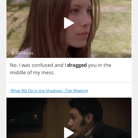
No
.
I
was
confused
and
I
dragged
you
in
the
middle
of
my
mess
.
What We Do in the Shadows - Flat Meeting