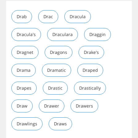
Drab
Drac
Dracula
Dracula's
Draculara
Draggin
Dragnet
Dragons
Drake's
Drama
Dramatic
Draped
Drapes
Drastic
Drastically
Draw
Drawer
Drawers
Drawlings
Draws