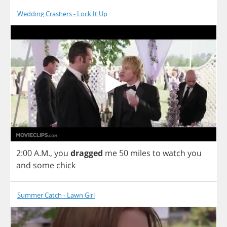
Wedding Crashers - Lock It Up
2:00
A
.
M
.,
you
dragged
me
50
miles
to
watch
you
and
some
chick
Summer Catch - Lawn Girl