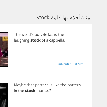
أمثلة أفلام بها كلمة Stock
The
word's
out
.
Bellas
is
the
laughing
stock
of
a
cappella
.
Pitch Perfect - Fat Amy
Maybe
that
pattern
is
like
the
pattern
in
the
stock
market
?