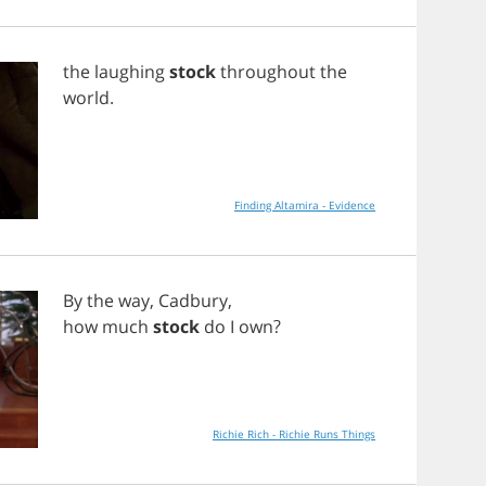
the
laughing
stock
throughout
the
world
.
Finding Altamira - Evidence
By
the
way
,
Cadbury
,
how
much
stock
do
I
own
?
Richie Rich - Richie Runs Things