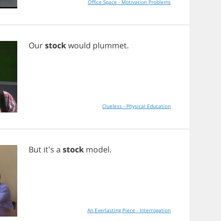
Office Space - Motivation Problems
Our
stock
would
plummet
.
Clueless - Physical Education
But
it's
a
stock
model
.
An Everlasting Piece - Interrogation