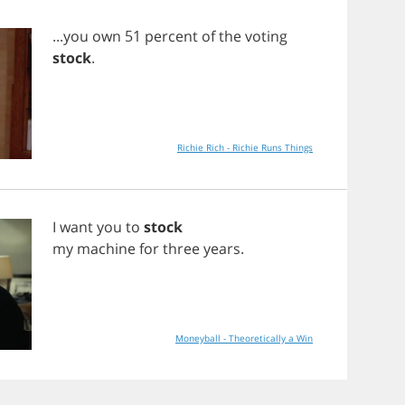
...
you
own
51
percent
of
the
voting
stock
.
Richie Rich - Richie Runs Things
I
want
you
to
stock
my
machine
for
three
years
.
Moneyball - Theoretically a Win