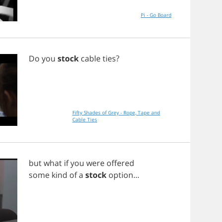
Pi - Go Board
Do
you
stock
cable
ties
?
Fifty Shades of Grey - Rope, Tape and
Cable Ties
but
what
if
you
were
offered
some
kind
of
a
stock
option
...