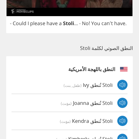
-
Could
I
please
have
a
Stoli
...
-
No
!
You
can't
have
.
النطق الصوتي لكلمة Stoli
النطق باللهجة الأمريكية
Stoli تُنطق Ivy
(طفل, بنت)
Stoli تُنطق Joanna
(مؤنث)
Stoli تُنطق Kendra
(مؤنث)
Stoli تُنطق Kimberly