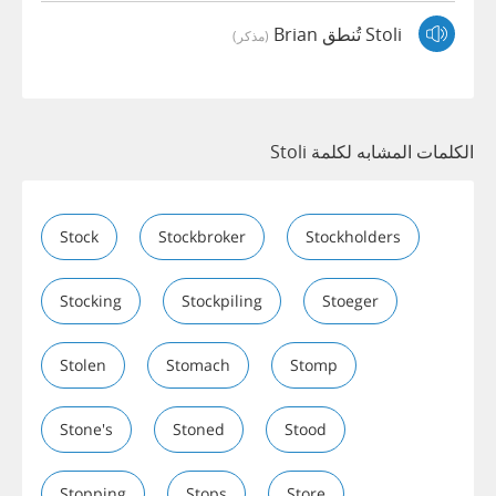
Stoli تُنطق Brian
(مذكر)
الكلمات المشابه لكلمة Stoli
Stock
Stockbroker
Stockholders
Stocking
Stockpiling
Stoeger
Stolen
Stomach
Stomp
Stone's
Stoned
Stood
Stopping
Stops
Store