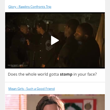
Glory - Rawlins Confronts Trip
Does
the
whole
world
gotta
stomp
in
your
face
?
Mean Girls - Such a Good Friend