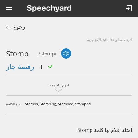
رجوع
كيف تنطق stomp بالإنجليزية
Stomp
/stɑmp/
رقصة جاز
اعرض الترجمات
Stomps
,
Stomping
,
Stomped
,
Stomped
صيغ الكلمة:
أمثلة أفلام بها كلمة Stomp