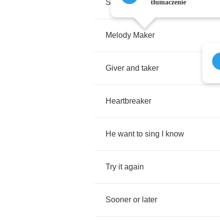
Sing
child
sing
tłumaczenie
Melody
Maker
Giver
and
taker
Heartbreaker
He
want
to
sing
I
know
Try
it
again
Sooner
or
later