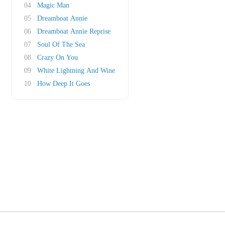
04
Magic Man
05
Dreamboat Annie
06
Dreamboat Annie Reprise
07
Soul Of The Sea
08
Crazy On You
09
White Lightning And Wine
10
How Deep It Goes