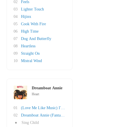
02
Feels
03
Lighter Touch
04
Hijinx
05
Cook With Fire
06
High Time
07
Dog And Butterfly
08
Heartless
09
Straight On
10
Mistral Wind
Dreamboat Annie
Heart
01
(Love Me Like Music) I'll Be Your Song
02
Dreamboat Annie (Fantasy Child)
●
Sing Child