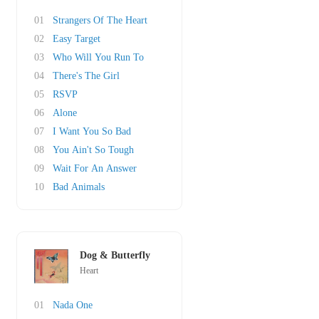
01
Strangers Of The Heart
02
Easy Target
03
Who Will You Run To
04
There's The Girl
05
RSVP
06
Alone
07
I Want You So Bad
08
You Ain't So Tough
09
Wait For An Answer
10
Bad Animals
Dog & Butterfly
Heart
01
Nada One