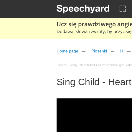
Ucz się prawdziwego angiel
Dodawaj słowa i zwroty, by uczyć się 
Home page
Piosenki
H
Heart – Sing Child tekst i tłumaczenie (po klik
Sing Child - Heart