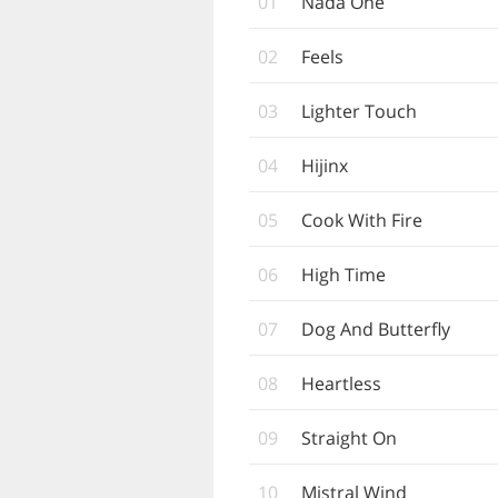
01
Nada One
02
Feels
03
Lighter Touch
04
Hijinx
05
Cook With Fire
06
High Time
07
Dog And Butterfly
08
Heartless
09
Straight On
10
Mistral Wind