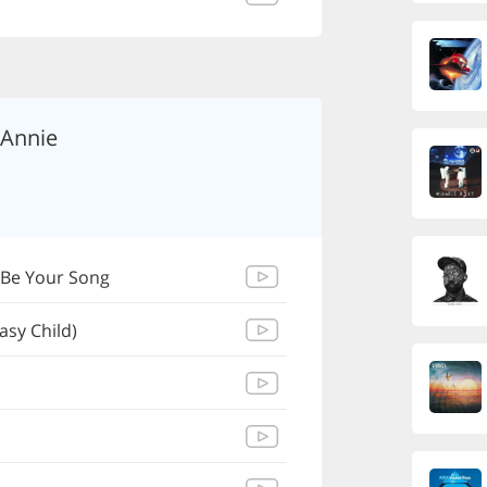
Annie
l Be Your Song
sy Child)