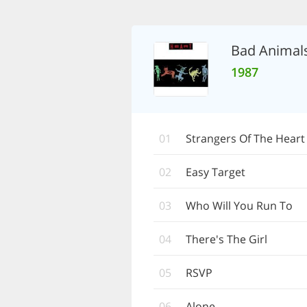
Bad Animal
1987
01
Strangers Of The Heart
02
Easy Target
03
Who Will You Run To
04
There's The Girl
05
RSVP
06
Alone