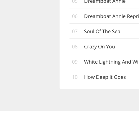
05
Dreamboat Annie
06
Dreamboat Annie Repr
07
Soul Of The Sea
08
Crazy On You
09
White Lightning And W
10
How Deep It Goes