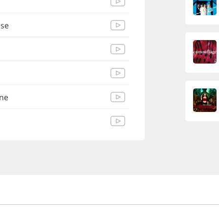
ise
ine