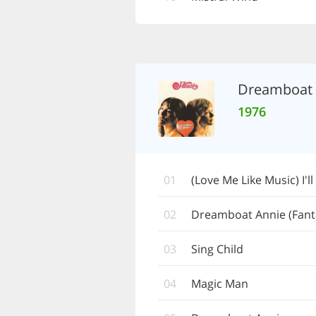
Dreamboat 
1976
01
(Love Me Like Music) I'l
02
Dreamboat Annie (Fanta
03
Sing Child
04
Magic Man