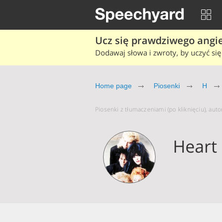
Ucz się prawdziwego angiel
Dodawaj słowa i zwroty, by uczyć się 
Home page
Piosenki
H
Piosenki z tłumaczeniami (po kliknięciu), auto
Heart