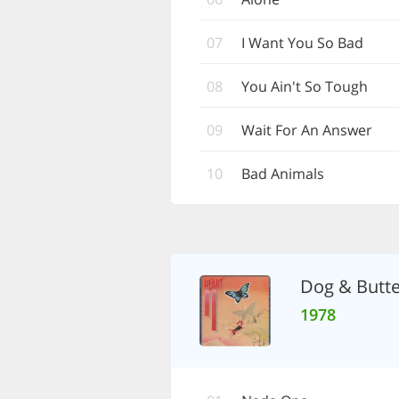
07
I Want You So Bad
08
You Ain't So Tough
09
Wait For An Answer
10
Bad Animals
Dog & Butte
1978