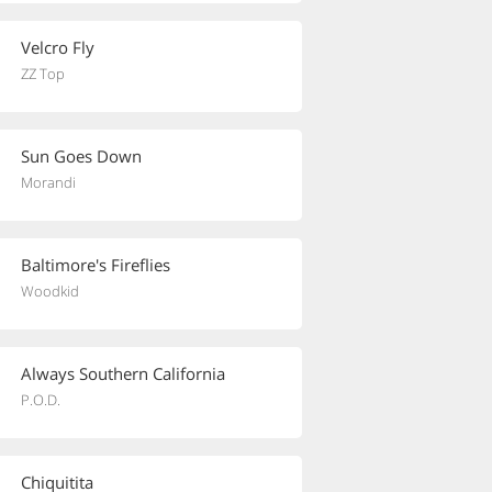
Velcro Fly
ZZ Top
Sun Goes Down
Morandi
Baltimore's Fireflies
Woodkid
Always Southern California
P.O.D.
Chiquitita