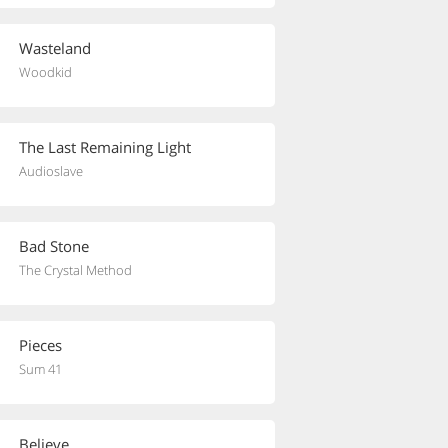
Wasteland
Woodkid
The Last Remaining Light
Audioslave
Bad Stone
The Crystal Method
Pieces
Sum 41
Believe