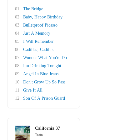
01
The Bridge
02
Baby, Happy Birthday
03
Bulletproof Picasso
04
Just A Memory
05
I Will Remember
06
Cadillac, Cadillac
07
Wonder What You're Doing For The Rest Of Your..
08
I'm Drinking Tonight
09
Angel In Blue Jeans
10
Don't Grow Up So Fast
11
Give It All
12
Son Of A Prison Guard
California 37
Train