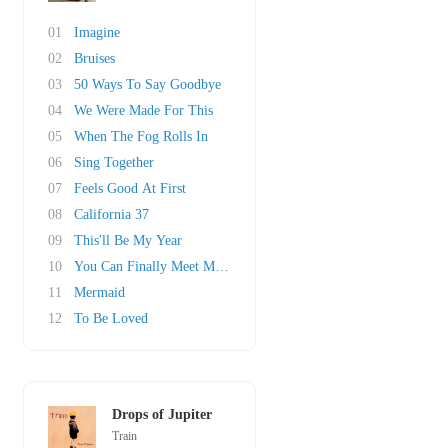
01
Imagine
02
Bruises
03
50 Ways To Say Goodbye
04
We Were Made For This
05
When The Fog Rolls In
06
Sing Together
07
Feels Good At First
08
California 37
09
This'll Be My Year
10
You Can Finally Meet My Mom
11
Mermaid
12
To Be Loved
Drops of Jupiter
Train