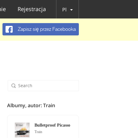
ie
Rejestracja
Pl
Zapisz się przez Facebooka
Albumy, autor: Train
Bulletproof Picasso
Train