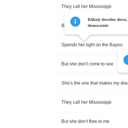
They
call
her
Mississippi
Kliknij dowolne słowo,
But
she
don't
flow
to
me
tłumaczenie
Spends
her
light
on
the
Bayou
But
she
don't
come
to
see
She's
the
one
that
makes
my
dr
They
call
her
Mississippi
But
she
don't
flow
to
me