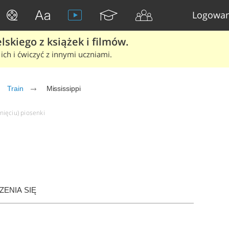
Logowan
skiego z książek i filmów.
ich i ćwiczyć z innymi uczniami.
Train
Mississippi
knięciu) piosenki
n
ENIA SIĘ