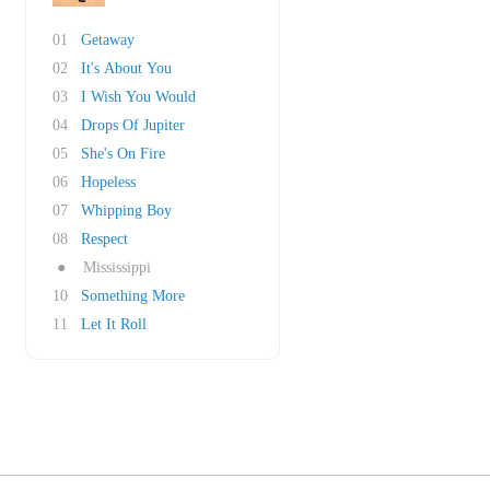
01
Getaway
02
It's About You
03
I Wish You Would
04
Drops Of Jupiter
05
She's On Fire
06
Hopeless
07
Whipping Boy
08
Respect
●
Mississippi
10
Something More
11
Let It Roll