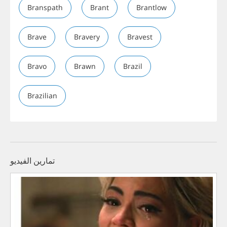
Branspath
Brant
Brantlow
Brave
Bravery
Bravest
Bravo
Brawn
Brazil
Brazilian
تمارين الفيديو