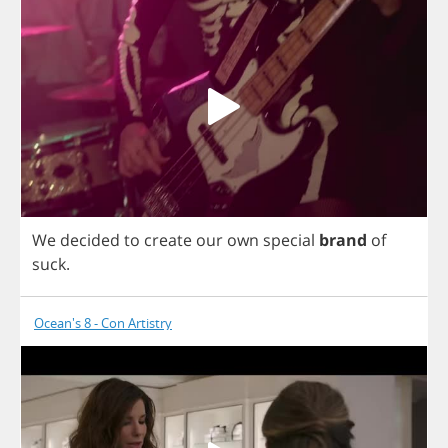
We
decided
to
create
our
own
special
brand
of
suck
.
Ocean's 8 - Con Artistry