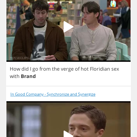
How
did
I
go
from
the
verge
of
hot
Floridian
sex
with
Brand
In Good Company - Synchronize and Synergize