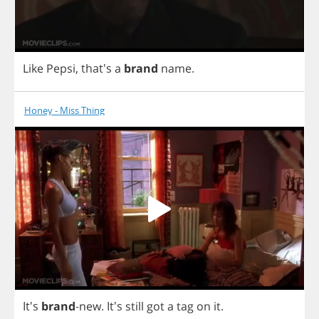
Like
Pepsi
,
that's
a
brand
name
.
Honey - Miss Thing
It's
brand
-
new
. It's
still
got
a
tag
on
it
.