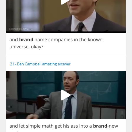
and
brand
name
companies
in
the
known
universe
,
okay
?
21 - Ben Campbell amazing answer
and
let
simple
math
get
his
ass
into
a
brand
-
new