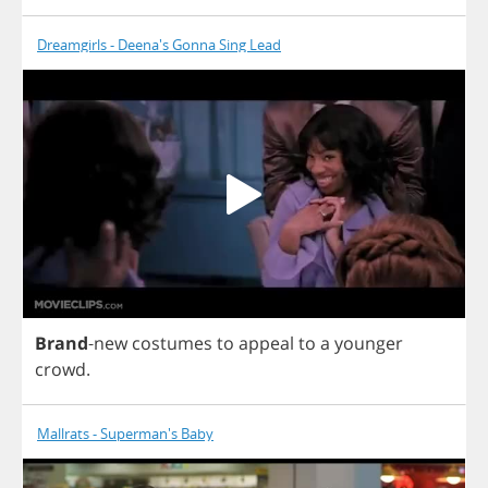
Dreamgirls - Deena's Gonna Sing Lead
Brand
-
new
costumes
to
appeal
to
a
younger
crowd
.
Mallrats - Superman's Baby