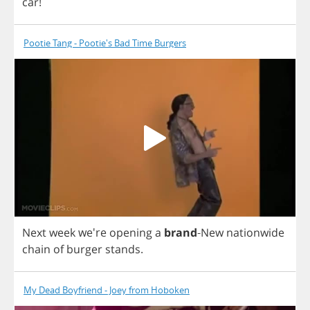
car
!
Pootie Tang - Pootie's Bad Time Burgers
Next
week
we're
opening
a
brand
-
New
nationwide
chain
of
burger
stands
.
My Dead Boyfriend - Joey from Hoboken