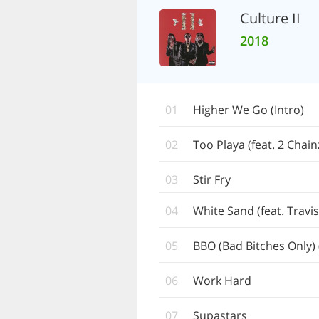
Culture II
2018
01
Higher We Go (Intro)
02
Too Playa (feat. 2 Chain
03
Stir Fry
04
White Sand (feat. Travis 
05
BBO (Bad Bitches Only) 
06
Work Hard
07
Supastars