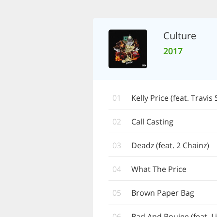
Culture
2017
01
Kelly Price (feat. Travis 
02
Call Casting
03
Deadz (feat. 2 Chainz)
04
What The Price
05
Brown Paper Bag
06
Bad And Boujee (feat. Li