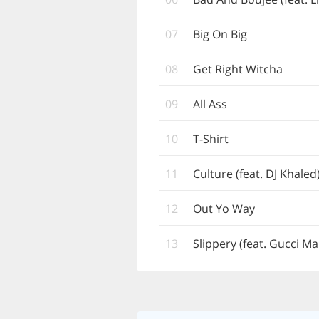
07
Big On Big
08
Get Right Witcha
09
All Ass
10
T-Shirt
11
Culture (feat. DJ Khaled
12
Out Yo Way
13
Slippery (feat. Gucci M