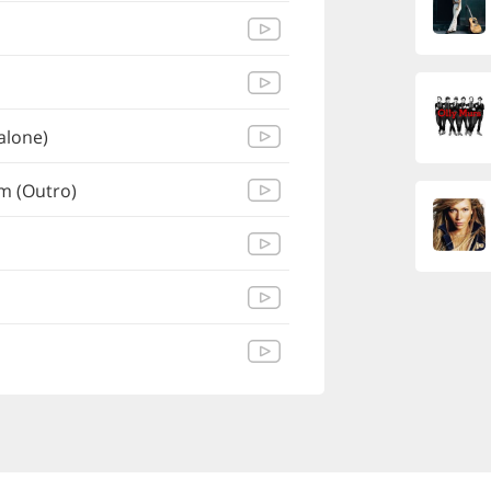
alone)
m (Outro)