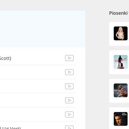
Piosenki
Scott)
l Uzi Vert)