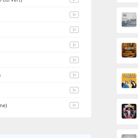
)
ane)