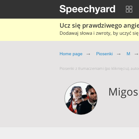
Ucz się prawdziwego angiel
Dodawaj słowa i zwroty, by uczyć się 
Home page
Piosenki
M
Piosenki z tłumaczeniami (po kliknięciu), auto
Migos