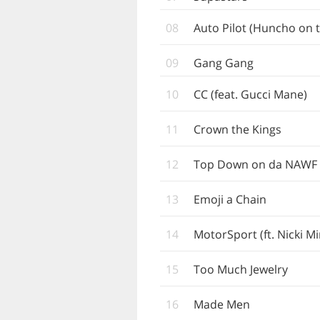
08
Auto Pilot (Huncho on 
09
Gang Gang
10
CC (feat. Gucci Mane)
11
Crown the Kings
12
Top Down on da NAWF
13
Emoji a Chain
14
MotorSport (ft. Nicki Mi
15
Too Much Jewelry
16
Made Men