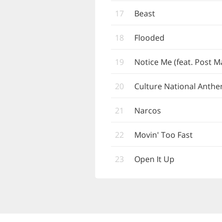
17
Beast
18
Flooded
19
Notice Me (feat. Post M
20
Culture National Anthe
21
Narcos
22
Movin' Too Fast
23
Open It Up