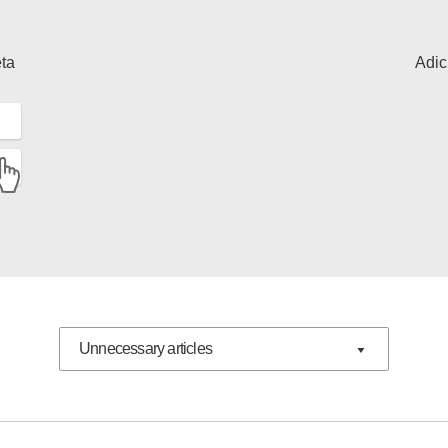
eta
Adic
Unnecessary articles